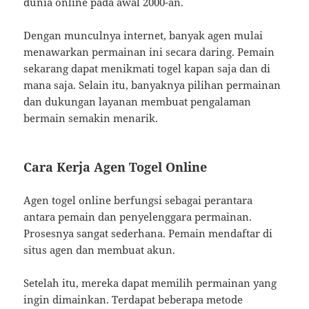
dunia online pada awal 2000-an.
Dengan munculnya internet, banyak agen mulai
menawarkan permainan ini secara daring. Pemain
sekarang dapat menikmati togel kapan saja dan di
mana saja. Selain itu, banyaknya pilihan permainan
dan dukungan layanan membuat pengalaman
bermain semakin menarik.
Cara Kerja Agen Togel Online
Agen togel online berfungsi sebagai perantara
antara pemain dan penyelenggara permainan.
Prosesnya sangat sederhana. Pemain mendaftar di
situs agen dan membuat akun.
Setelah itu, mereka dapat memilih permainan yang
ingin dimainkan. Terdapat beberapa metode