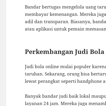
Bandar bertugas mengelola uang taru
membayar kemenangan. Mereka juga
adil dan transparan. Biasanya, band
atau aplikasi untuk pemain memasan
Perkembangan Judi Bola 
Judi bola online mulai populer kare
taruhan. Sekarang, orang bisa bertar
lewat perangkat seperti handphone 
Banyak bandar judi baik lokal maup
layanan 24 jam. Mereka juga menamba