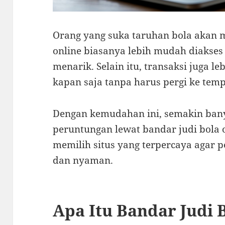
Orang yang suka taruhan bola aka
online biasanya lebih mudah diaks
menarik. Selain itu, transaksi juga l
kapan saja tanpa harus pergi ke tempa
Dengan kemudahan ini, semakin bany
peruntungan lewat bandar judi bola 
memilih situs yang terpercaya agar
dan nyaman.
Apa Itu Bandar Judi 