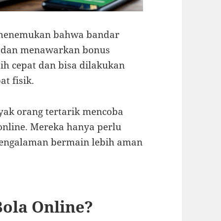
n menemukan bahwa bandar
es dan menawarkan bonus
ebih cepat dan bisa dilakukan
t fisik.
ak orang tertarik mencoba
online. Mereka hanya perlu
 pengalaman bermain lebih aman
Bola Online?