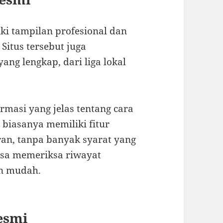
iki tampilan profesional dan
Situs tersebut juga
ng lengkap, dari liga lokal
masi yang jelas tentang cara
biasanya memiliki fitur
an, tanpa banyak syarat yang
sa memeriksa riwayat
an mudah.
esmi