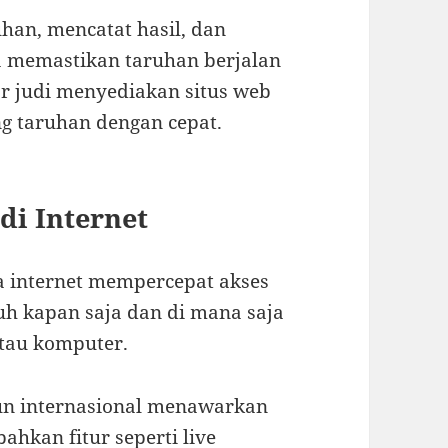
han, mencatat hasil, dan
 memastikan taruhan berjalan
ar judi menyediakan situs web
g taruhan dengan cepat.
di Internet
na internet mempercepat akses
uh kapan saja dan di mana saja
atau komputer.
un internasional menawarkan
hkan fitur seperti live