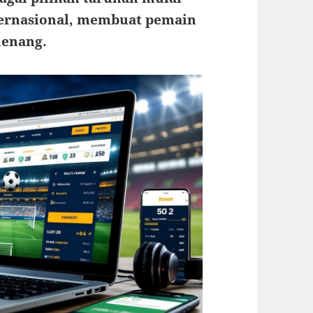
nternasional, membuat pemain
menang.