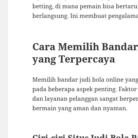
betting, di mana pemain bisa bertar
berlangsung. Ini membuat pengalaman 
Cara Memilih Bandar 
yang Terpercaya
Memilih bandar judi bola online ya
pada beberapa aspek penting. Faktor 
dan layanan pelanggan sangat berp
bermain yang aman dan nyaman.
Ciri-ciri Situs Judi Bola 