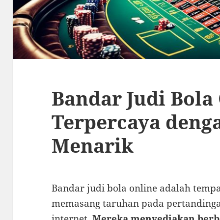
Bandar Judi Bola
Terpercaya deng
Menarik
Bandar judi bola online adalah temp
memasang taruhan pada pertandinga
internet.
Mereka menyediakan berba