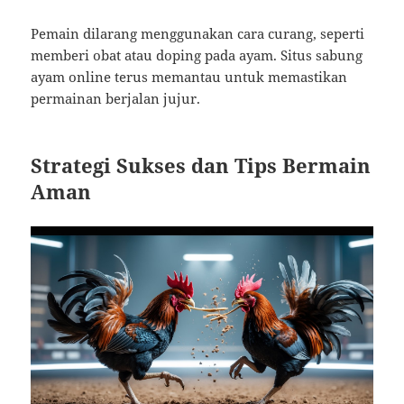
Pemain dilarang menggunakan cara curang, seperti
memberi obat atau doping pada ayam. Situs sabung
ayam online terus memantau untuk memastikan
permainan berjalan jujur.
Strategi Sukses dan Tips Bermain
Aman