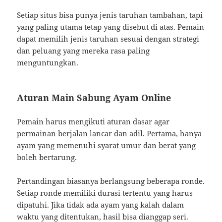
Setiap situs bisa punya jenis taruhan tambahan, tapi
yang paling utama tetap yang disebut di atas. Pemain
dapat memilih jenis taruhan sesuai dengan strategi
dan peluang yang mereka rasa paling
menguntungkan.
Aturan Main Sabung Ayam Online
Pemain harus mengikuti aturan dasar agar
permainan berjalan lancar dan adil. Pertama, hanya
ayam yang memenuhi syarat umur dan berat yang
boleh bertarung.
Pertandingan biasanya berlangsung beberapa ronde.
Setiap ronde memiliki durasi tertentu yang harus
dipatuhi. Jika tidak ada ayam yang kalah dalam
waktu yang ditentukan, hasil bisa dianggap seri.