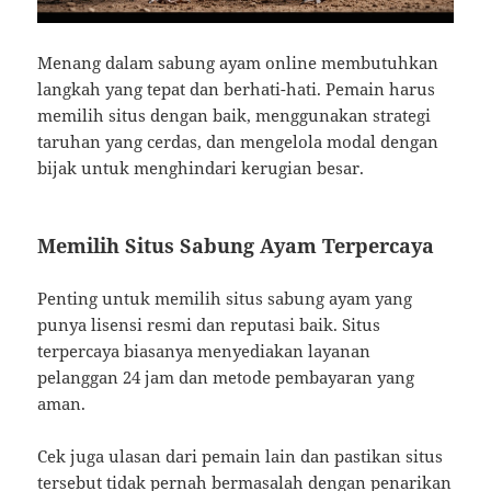
Menang dalam sabung ayam online membutuhkan
langkah yang tepat dan berhati-hati. Pemain harus
memilih situs dengan baik, menggunakan strategi
taruhan yang cerdas, dan mengelola modal dengan
bijak untuk menghindari kerugian besar.
Memilih Situs Sabung Ayam Terpercaya
Penting untuk memilih situs sabung ayam yang
punya lisensi resmi dan reputasi baik. Situs
terpercaya biasanya menyediakan layanan
pelanggan 24 jam dan metode pembayaran yang
aman.
Cek juga ulasan dari pemain lain dan pastikan situs
tersebut tidak pernah bermasalah dengan penarikan