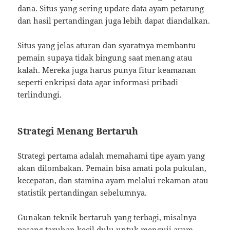
dana. Situs yang sering update data ayam petarung
dan hasil pertandingan juga lebih dapat diandalkan.
Situs yang jelas aturan dan syaratnya membantu
pemain supaya tidak bingung saat menang atau
kalah. Mereka juga harus punya fitur keamanan
seperti enkripsi data agar informasi pribadi
terlindungi.
Strategi Menang Bertaruh
Strategi pertama adalah memahami tipe ayam yang
akan dilombakan. Pemain bisa amati pola pukulan,
kecepatan, dan stamina ayam melalui rekaman atau
statistik pertandingan sebelumnya.
Gunakan teknik bertaruh yang terbagi, misalnya
pasang taruhan kecil dulu untuk menguji ayam