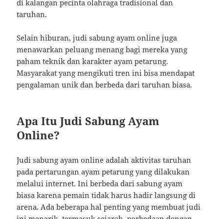
di kalangan pecinta olahraga tradisional dan
taruhan.
Selain hiburan, judi sabung ayam online juga
menawarkan peluang menang bagi mereka yang
paham teknik dan karakter ayam petarung.
Masyarakat yang mengikuti tren ini bisa mendapat
pengalaman unik dan berbeda dari taruhan biasa.
Apa Itu Judi Sabung Ayam
Online?
Judi sabung ayam online adalah aktivitas taruhan
pada pertarungan ayam petarung yang dilakukan
melalui internet. Ini berbeda dari sabung ayam
biasa karena pemain tidak harus hadir langsung di
arena. Ada beberapa hal penting yang membuat judi
ini menarik, termasuk sejarah, perbedaan dengan