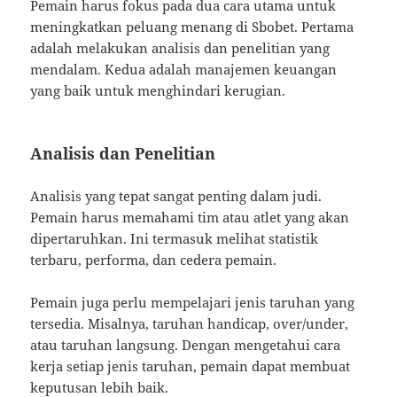
Pemain harus fokus pada dua cara utama untuk
meningkatkan peluang menang di Sbobet. Pertama
adalah melakukan analisis dan penelitian yang
mendalam. Kedua adalah manajemen keuangan
yang baik untuk menghindari kerugian.
Analisis dan Penelitian
Analisis yang tepat sangat penting dalam judi.
Pemain harus memahami tim atau atlet yang akan
dipertaruhkan. Ini termasuk melihat statistik
terbaru, performa, dan cedera pemain.
Pemain juga perlu mempelajari jenis taruhan yang
tersedia. Misalnya, taruhan handicap, over/under,
atau taruhan langsung. Dengan mengetahui cara
kerja setiap jenis taruhan, pemain dapat membuat
keputusan lebih baik.