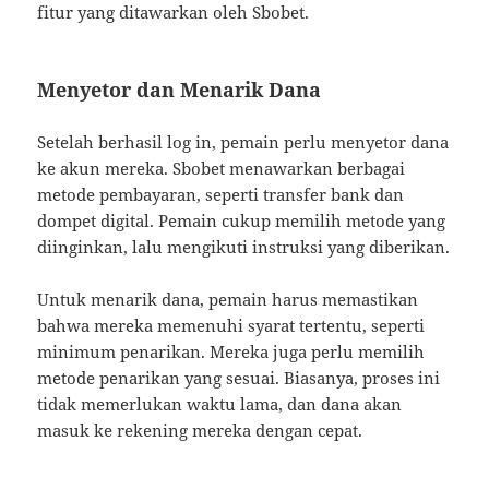
fitur yang ditawarkan oleh Sbobet.
Menyetor dan Menarik Dana
Setelah berhasil log in, pemain perlu menyetor dana
ke akun mereka. Sbobet menawarkan berbagai
metode pembayaran, seperti transfer bank dan
dompet digital. Pemain cukup memilih metode yang
diinginkan, lalu mengikuti instruksi yang diberikan.
Untuk menarik dana, pemain harus memastikan
bahwa mereka memenuhi syarat tertentu, seperti
minimum penarikan. Mereka juga perlu memilih
metode penarikan yang sesuai. Biasanya, proses ini
tidak memerlukan waktu lama, dan dana akan
masuk ke rekening mereka dengan cepat.