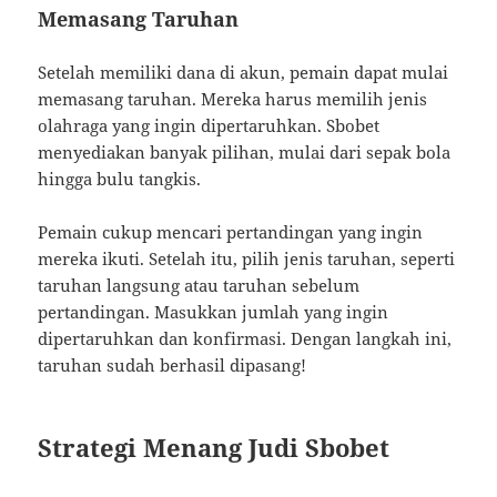
Memasang Taruhan
Setelah memiliki dana di akun, pemain dapat mulai
memasang taruhan. Mereka harus memilih jenis
olahraga yang ingin dipertaruhkan. Sbobet
menyediakan banyak pilihan, mulai dari sepak bola
hingga bulu tangkis.
Pemain cukup mencari pertandingan yang ingin
mereka ikuti. Setelah itu, pilih jenis taruhan, seperti
taruhan langsung atau taruhan sebelum
pertandingan. Masukkan jumlah yang ingin
dipertaruhkan dan konfirmasi. Dengan langkah ini,
taruhan sudah berhasil dipasang!
Strategi Menang Judi Sbobet