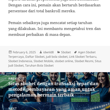
Dengan cara ini, pemain akan bertaruh berdasarkan
persentase dari total bankroll mereka.
Pemain sebaiknya juga mencatat setiap taruhan
yang dilakukan. Ini membantu mengetahui tren dan
membuat perbaikan di masa depan.
Posted
Author
Categories
Tags
February 6, 2025
idwnld8
Sbobet
Agen Sbobet
on
Terpercaya
,
Daftar Sbobet
,
judi bola sbobet
,
Link Sbobet Terbaru
,
Sbobet Indonesia
,
Sbobet Mobile
,
sbobet online
,
Sbobet Resmi
,
Situs
Judi Sbobet
,
Taruhan Bola Sbobet
Post
PREVIOUS
navigation
Situs sbobet dengan transaksi cepat dan
Previous
metode pembayaran yang aman untuk
post:
pengalaman bermain terbaik
NEXT