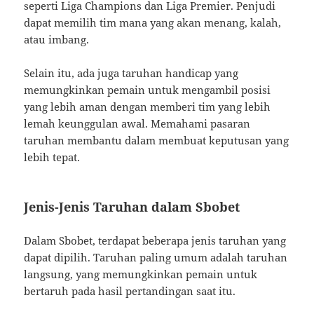
seperti Liga Champions dan Liga Premier. Penjudi
dapat memilih tim mana yang akan menang, kalah,
atau imbang.
Selain itu, ada juga taruhan handicap yang
memungkinkan pemain untuk mengambil posisi
yang lebih aman dengan memberi tim yang lebih
lemah keunggulan awal. Memahami pasaran
taruhan membantu dalam membuat keputusan yang
lebih tepat.
Jenis-Jenis Taruhan dalam Sbobet
Dalam Sbobet, terdapat beberapa jenis taruhan yang
dapat dipilih. Taruhan paling umum adalah taruhan
langsung, yang memungkinkan pemain untuk
bertaruh pada hasil pertandingan saat itu.