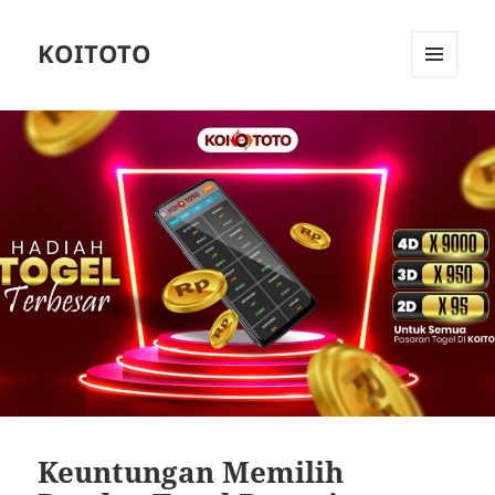
KOITOTO
MENU
AND
WIDGETS
Keuntungan Memilih