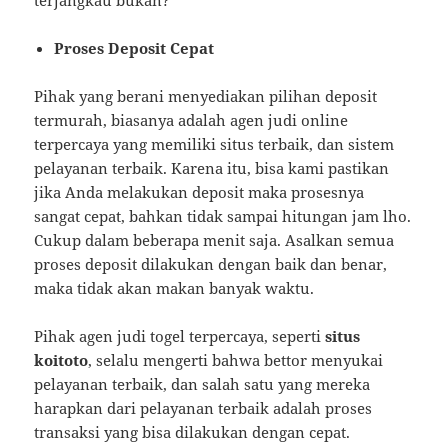
Proses Deposit Cepat
Pihak yang berani menyediakan pilihan deposit
termurah, biasanya adalah agen judi online
terpercaya yang memiliki situs terbaik, dan sistem
pelayanan terbaik. Karena itu, bisa kami pastikan
jika Anda melakukan deposit maka prosesnya
sangat cepat, bahkan tidak sampai hitungan jam lho.
Cukup dalam beberapa menit saja. Asalkan semua
proses deposit dilakukan dengan baik dan benar,
maka tidak akan makan banyak waktu.
Pihak agen judi togel terpercaya, seperti
situs
koitoto
, selalu mengerti bahwa bettor menyukai
pelayanan terbaik, dan salah satu yang mereka
harapkan dari pelayanan terbaik adalah proses
transaksi yang bisa dilakukan dengan cepat.