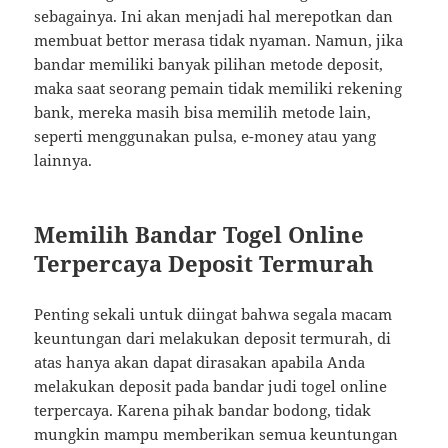
sebagainya. Ini akan menjadi hal merepotkan dan
membuat bettor merasa tidak nyaman. Namun, jika
bandar memiliki banyak pilihan metode deposit,
maka saat seorang pemain tidak memiliki rekening
bank, mereka masih bisa memilih metode lain,
seperti menggunakan pulsa, e-money atau yang
lainnya.
Memilih Bandar Togel Online
Terpercaya Deposit Termurah
Penting sekali untuk diingat bahwa segala macam
keuntungan dari melakukan deposit termurah, di
atas hanya akan dapat dirasakan apabila Anda
melakukan deposit pada bandar judi togel online
terpercaya. Karena pihak bandar bodong, tidak
mungkin mampu memberikan semua keuntungan