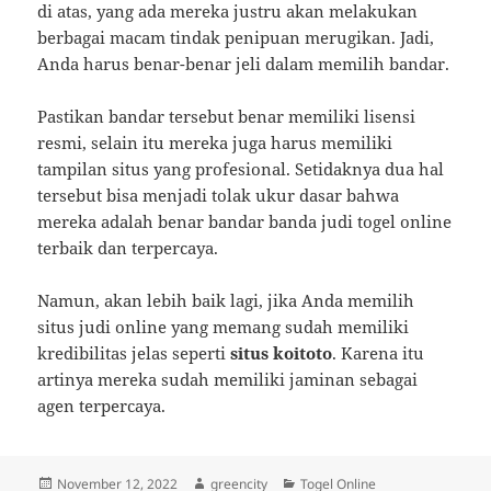
di atas, yang ada mereka justru akan melakukan
berbagai macam tindak penipuan merugikan. Jadi,
Anda harus benar-benar jeli dalam memilih bandar.
Pastikan bandar tersebut benar memiliki lisensi
resmi, selain itu mereka juga harus memiliki
tampilan situs yang profesional. Setidaknya dua hal
tersebut bisa menjadi tolak ukur dasar bahwa
mereka adalah benar bandar banda judi togel online
terbaik dan terpercaya.
Namun, akan lebih baik lagi, jika Anda memilih
situs judi online yang memang sudah memiliki
kredibilitas jelas seperti
situs koitoto
. Karena itu
artinya mereka sudah memiliki jaminan sebagai
agen terpercaya.
Posted
Author
Categories
November 12, 2022
greencity
Togel Online