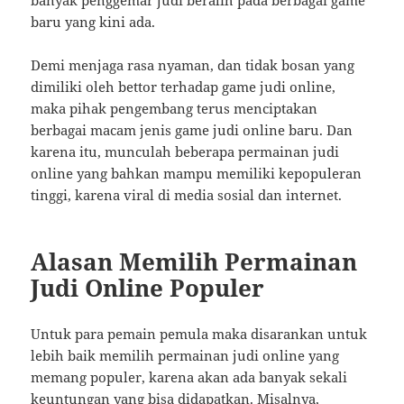
baru yang kini ada.
Demi menjaga rasa nyaman, dan tidak bosan yang
dimiliki oleh bettor terhadap game judi online,
maka pihak pengembang terus menciptakan
berbagai macam jenis game judi online baru. Dan
karena itu, munculah beberapa permainan judi
online yang bahkan mampu memiliki kepopuleran
tinggi, karena viral di media sosial dan internet.
Alasan Memilih Permainan
Judi Online Populer
Untuk para pemain pemula maka disarankan untuk
lebih baik memilih permainan judi online yang
memang populer, karena akan ada banyak sekali
keuntungan yang bisa didapatkan. Misalnya,