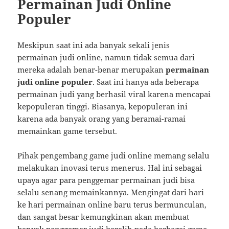
Permainan Judi Online
Populer
Meskipun saat ini ada banyak sekali jenis
permainan judi online, namun tidak semua dari
mereka adalah benar-benar merupakan
permainan
judi online populer
. Saat ini hanya ada beberapa
permainan judi yang berhasil viral karena mencapai
kepopuleran tinggi. Biasanya, kepopuleran ini
karena ada banyak orang yang beramai-ramai
memainkan game tersebut.
Pihak pengembang game judi online memang selalu
melakukan inovasi terus menerus. Hal ini sebagai
upaya agar para penggemar permainan judi bisa
selalu senang memainkannya. Mengingat dari hari
ke hari permainan online baru terus bermunculan,
dan sangat besar kemungkinan akan membuat
banyak penggemar judi beralih pada berbagai game