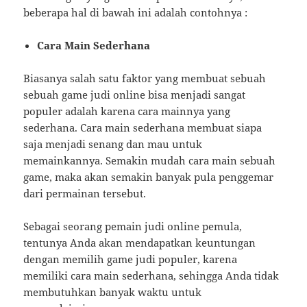
beberapa hal di bawah ini adalah contohnya :
Cara Main Sederhana
Biasanya salah satu faktor yang membuat sebuah
sebuah game judi online bisa menjadi sangat
populer adalah karena cara mainnya yang
sederhana. Cara main sederhana membuat siapa
saja menjadi senang dan mau untuk
memainkannya. Semakin mudah cara main sebuah
game, maka akan semakin banyak pula penggemar
dari permainan tersebut.
Sebagai seorang pemain judi online pemula,
tentunya Anda akan mendapatkan keuntungan
dengan memilih game judi populer, karena
memiliki cara main sederhana, sehingga Anda tidak
membutuhkan banyak waktu untuk