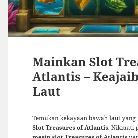
Mainkan Slot Tre
Atlantis – Keaja
Laut
Temukan kekayaan bawah laut yang
Slot Treasures of Atlantis
. Nikmati
mesin slot Treasures of Atlantis
yan