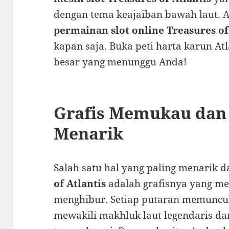
dengan tema keajaiban bawah laut.
permainan slot online Treasures of
kapan saja. Buka peti harta karun A
besar yang menunggu Anda!
Grafis Memukau dan
Menarik
Salah satu hal yang paling menarik 
of Atlantis
adalah grafisnya yang m
menghibur. Setiap putaran memuncul
mewakili makhluk laut legendaris da