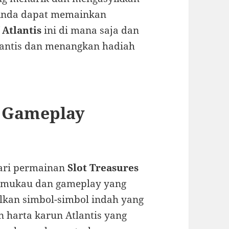
 Anda dapat memainkan
 Atlantis
ini di mana saja dan
tlantis dan menangkan hadiah
 Gameplay
dari permainan
Slot Treasures
emukau dan gameplay yang
kan simbol-simbol indah yang
n harta karun Atlantis yang