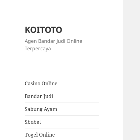
KOITOTO
Agen Bandar Judi Online
Terpercaya
Casino Online
Bandar Judi
Sabung Ayam
Sbobet
Togel Online