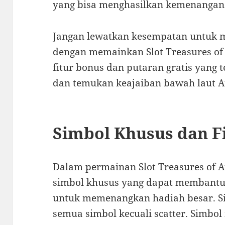
yang bisa menghasilkan kemenangan 
Jangan lewatkan kesempatan untuk
dengan memainkan Slot Treasures of
fitur bonus dan putaran gratis yang t
dan temukan keajaiban bawah laut A
Simbol Khusus dan Fi
Dalam permainan Slot Treasures of At
simbol khusus yang dapat membantu
untuk memenangkan hadiah besar. S
semua simbol kecuali scatter. Simbo