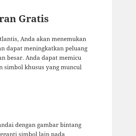
ran Gratis
Atlantis, Anda akan menemukan
dan dapat meningkatkan peluang
n besar. Anda dapat memicu
n simbol khusus yang muncul
tandai dengan gambar bintang
ngganti simbol lain pada