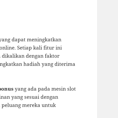
 yang dapat meningkatkan
ine. Setiap kali fitur ini
 dikalikan dengan faktor
ingkatkan hadiah yang diterima
 bonus
yang ada pada mesin slot
inan yang sesuai dengan
n peluang mereka untuk