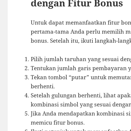
dengan Fitur Bonus
Untuk dapat memanfaatkan fitur bonu
pertama-tama Anda perlu memilih mes
bonus. Setelah itu, ikuti langkah-lang
Pilih jumlah taruhan yang sesuai de
Tentukan jumlah garis pembayaran y
Tekan tombol “putar” untuk memutar
berhenti.
Setelah gulungan berhenti, lihat a
kombinasi simbol yang sesuai denga
Jika Anda mendapatkan kombinasi si
memicu fitur bonus.