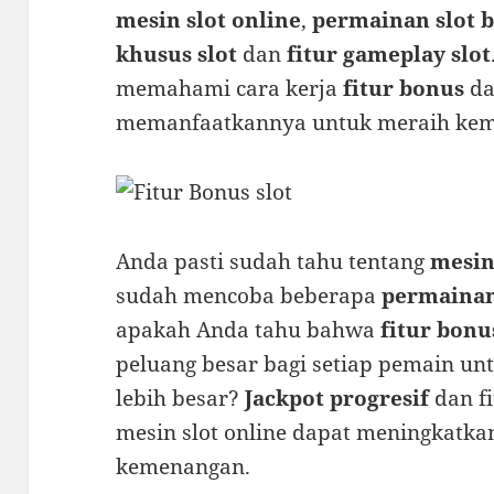
mesin slot online
,
permainan slot 
khusus slot
dan
fitur gameplay slot
memahami cara kerja
fitur bonus
da
memanfaatkannya untuk meraih kem
Anda pasti sudah tahu tentang
mesin
sudah mencoba beberapa
permainan
apakah Anda tahu bahwa
fitur bonu
peluang besar bagi setiap pemain u
lebih besar?
Jackpot progresif
dan f
mesin slot online dapat meningkatk
kemenangan.