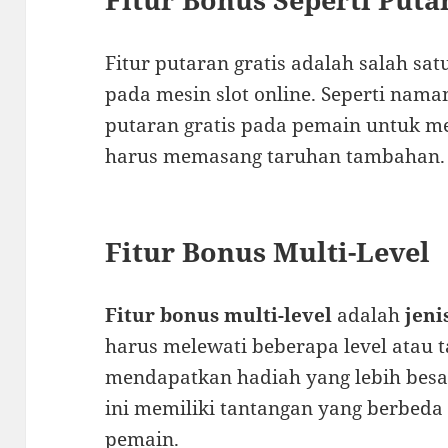
Fitur putaran gratis adalah salah sa
pada mesin slot online. Seperti nama
putaran gratis pada pemain untuk m
harus memasang taruhan tambahan.
Fitur Bonus Multi-Level
Fitur bonus multi-level
adalah
jeni
harus melewati beberapa level atau 
mendapatkan hadiah yang lebih besar.
ini memiliki tantangan yang berbeda 
pemain.