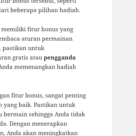
tur bonus tersebut, seperti
ari beberapa pilihan hadiah.
t memiliki fitur bonus yang
membaca aturan permainan
, pastikan untuk
aran gratis atau
pengganda
 Anda memenangkan hadiah
an fitur bonus, sangat penting
 yang baik. Pastikan untuk
 bermain sehingga Anda tidak
nda. Dengan menerapkan
kan, Anda akan meningkatkan