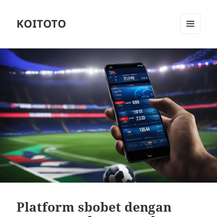
KOITOTO
MENU
AND
WIDGETS
Platform sbobet dengan