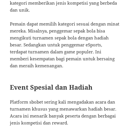
kategori memberikan jenis kompetisi yang berbeda
dan unik.
Pemain dapat memilih kategori sesuai dengan minat
mereka. Misalnya, penggemar sepak bola bisa
mengikuti turnamen sepak bola dengan hadiah
besar. Sedangkan untuk penggemar eSports,
terdapat turnamen dalam game populer. Ini
memberi kesempatan bagi pemain untuk bersaing
dan meraih kemenangan.
Event Spesial dan Hadiah
Platform sbobet sering kali mengadakan acara dan
turnamen khusus yang menawarkan hadiah besar.
Acara ini menarik banyak peserta dengan berbagai
jenis kompetisi dan reward.