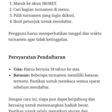
Masuk ke akun SBOBET.
Cari bagian turnamen di menu.
Pilih turnamen yang ingin diikuti.
Ikuti petunjuk untuk mendaftar.
Pengguna harus memperhatikan tanggal dan waktu
turnamen agar tidak ketinggalan.
Persyaratan Pendaftaran
Usia:
Harus berusia 18 tahun ke atas.
Batasan:
Beberapa turnamen memiliki batasan
tertentu. Pastikan untuk membaca semua syarat
sebelum mendaftar.
Dengan cara ini, siapa pun dapat bergabung dan
bersaing untuk memenangkan hadiah besar.
Pastikan untuk selalu mengikuti aturan dan