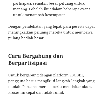
partisipasi, semakin besar peluang untuk
menang. Cobalah ikut dalam beberapa event
untuk menambah kesempatan.
Dengan pendekatan yang tepat, para peserta dapat
meningkatkan peluang mereka untuk membawa
pulang hadiah besar.
Cara Bergabung dan
Berpartisipasi
Untuk bergabung dengan platform SBOBET,
pengguna harus mengikuti langkah-langkah yang
mudah. Pertama, mereka perlu mendaftar akun.
Proses ini cepat dan tidak rumit.