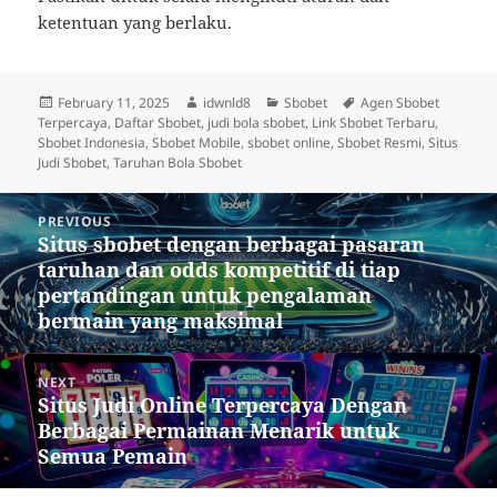
ketentuan yang berlaku.
Posted
Author
Categories
Tags
February 11, 2025
idwnld8
Sbobet
Agen Sbobet
on
Terpercaya
,
Daftar Sbobet
,
judi bola sbobet
,
Link Sbobet Terbaru
,
Sbobet Indonesia
,
Sbobet Mobile
,
sbobet online
,
Sbobet Resmi
,
Situs
Judi Sbobet
,
Taruhan Bola Sbobet
Post
PREVIOUS
navigation
Situs sbobet dengan berbagai pasaran
Previous
taruhan dan odds kompetitif di tiap
post:
pertandingan untuk pengalaman
bermain yang maksimal
NEXT
Situs Judi Online Terpercaya Dengan
Next
Berbagai Permainan Menarik untuk
post:
Semua Pemain