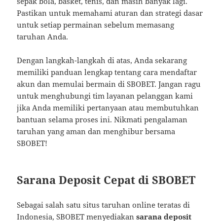
sepak bola, basket, tenis, dan masih banyak lagi.
Pastikan untuk memahami aturan dan strategi dasar
untuk setiap permainan sebelum memasang
taruhan Anda.
Dengan langkah-langkah di atas, Anda sekarang
memiliki panduan lengkap tentang cara mendaftar
akun dan memulai bermain di SBOBET. Jangan ragu
untuk menghubungi tim layanan pelanggan kami
jika Anda memiliki pertanyaan atau membutuhkan
bantuan selama proses ini. Nikmati pengalaman
taruhan yang aman dan menghibur bersama
SBOBET!
Sarana Deposit Cepat di SBOBET
Sebagai salah satu situs taruhan online teratas di
Indonesia, SBOBET menyediakan
sarana deposit