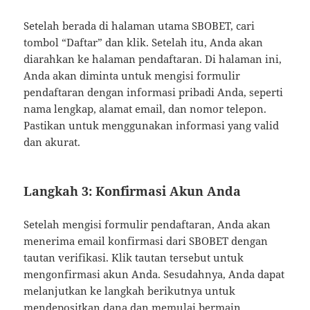
Setelah berada di halaman utama SBOBET, cari
tombol “Daftar” dan klik. Setelah itu, Anda akan
diarahkan ke halaman pendaftaran. Di halaman ini,
Anda akan diminta untuk mengisi formulir
pendaftaran dengan informasi pribadi Anda, seperti
nama lengkap, alamat email, dan nomor telepon.
Pastikan untuk menggunakan informasi yang valid
dan akurat.
Langkah 3: Konfirmasi Akun Anda
Setelah mengisi formulir pendaftaran, Anda akan
menerima email konfirmasi dari SBOBET dengan
tautan verifikasi. Klik tautan tersebut untuk
mengonfirmasi akun Anda. Sesudahnya, Anda dapat
melanjutkan ke langkah berikutnya untuk
mendepositkan dana dan memulai bermain.