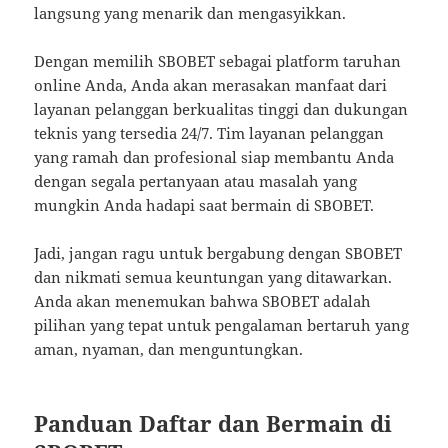
langsung yang menarik dan mengasyikkan.
Dengan memilih SBOBET sebagai platform taruhan
online Anda, Anda akan merasakan manfaat dari
layanan pelanggan berkualitas tinggi dan dukungan
teknis yang tersedia 24/7. Tim layanan pelanggan
yang ramah dan profesional siap membantu Anda
dengan segala pertanyaan atau masalah yang
mungkin Anda hadapi saat bermain di SBOBET.
Jadi, jangan ragu untuk bergabung dengan SBOBET
dan nikmati semua keuntungan yang ditawarkan.
Anda akan menemukan bahwa SBOBET adalah
pilihan yang tepat untuk pengalaman bertaruh yang
aman, nyaman, dan menguntungkan.
Panduan Daftar dan Bermain di