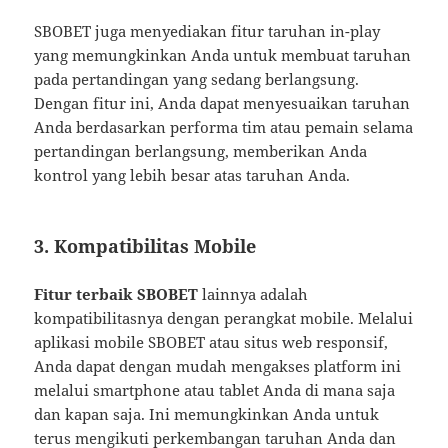
SBOBET juga menyediakan fitur taruhan in-play
yang memungkinkan Anda untuk membuat taruhan
pada pertandingan yang sedang berlangsung.
Dengan fitur ini, Anda dapat menyesuaikan taruhan
Anda berdasarkan performa tim atau pemain selama
pertandingan berlangsung, memberikan Anda
kontrol yang lebih besar atas taruhan Anda.
3. Kompatibilitas Mobile
Fitur terbaik SBOBET
lainnya adalah
kompatibilitasnya dengan perangkat mobile. Melalui
aplikasi mobile SBOBET atau situs web responsif,
Anda dapat dengan mudah mengakses platform ini
melalui smartphone atau tablet Anda di mana saja
dan kapan saja. Ini memungkinkan Anda untuk
terus mengikuti perkembangan taruhan Anda dan