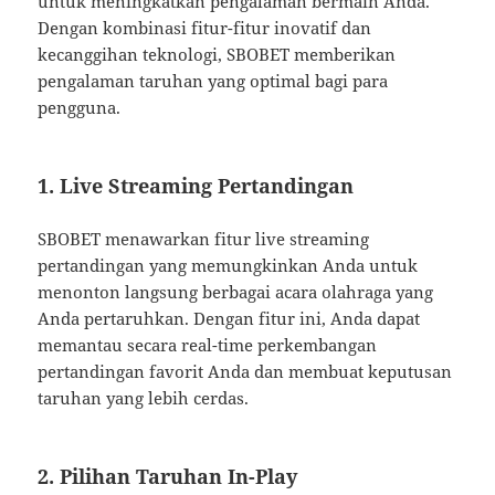
untuk meningkatkan pengalaman bermain Anda.
Dengan kombinasi fitur-fitur inovatif dan
kecanggihan teknologi, SBOBET memberikan
pengalaman taruhan yang optimal bagi para
pengguna.
1. Live Streaming Pertandingan
SBOBET menawarkan fitur live streaming
pertandingan yang memungkinkan Anda untuk
menonton langsung berbagai acara olahraga yang
Anda pertaruhkan. Dengan fitur ini, Anda dapat
memantau secara real-time perkembangan
pertandingan favorit Anda dan membuat keputusan
taruhan yang lebih cerdas.
2. Pilihan Taruhan In-Play