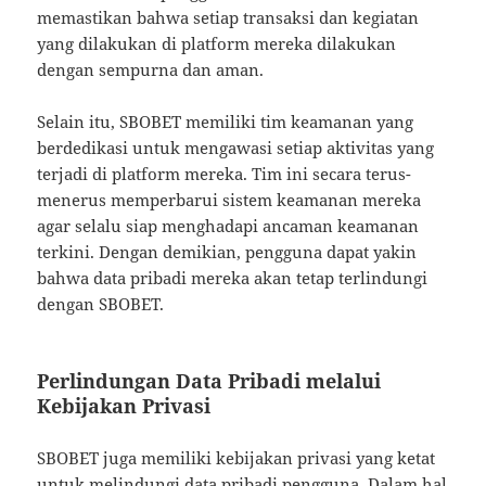
memastikan bahwa setiap transaksi dan kegiatan
yang dilakukan di platform mereka dilakukan
dengan sempurna dan aman.
Selain itu, SBOBET memiliki tim keamanan yang
berdedikasi untuk mengawasi setiap aktivitas yang
terjadi di platform mereka. Tim ini secara terus-
menerus memperbarui sistem keamanan mereka
agar selalu siap menghadapi ancaman keamanan
terkini. Dengan demikian, pengguna dapat yakin
bahwa data pribadi mereka akan tetap terlindungi
dengan SBOBET.
Perlindungan Data Pribadi melalui
Kebijakan Privasi
SBOBET juga memiliki kebijakan privasi yang ketat
untuk melindungi data pribadi pengguna. Dalam hal