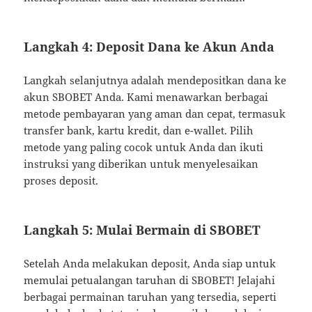
Langkah 4: Deposit Dana ke Akun Anda
Langkah selanjutnya adalah mendepositkan dana ke
akun SBOBET Anda. Kami menawarkan berbagai
metode pembayaran yang aman dan cepat, termasuk
transfer bank, kartu kredit, dan e-wallet. Pilih
metode yang paling cocok untuk Anda dan ikuti
instruksi yang diberikan untuk menyelesaikan
proses deposit.
Langkah 5: Mulai Bermain di SBOBET
Setelah Anda melakukan deposit, Anda siap untuk
memulai petualangan taruhan di SBOBET! Jelajahi
berbagai permainan taruhan yang tersedia, seperti