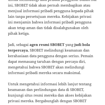
ini, SBOBET tidak akan pernah membagikan atau
menjual informasi pribadi pengguna kepada pihak
lain tanpa persetujuan mereka. Kebijakan privasi
ini menjamin bahwa informasi pribadi pengguna
akan tetap aman dan tidak disalahgunakan oleh
pihak ketiga.
Jadi, sebagai
agen resmi SBOBET
yang
judi bola
terpercaya
, SBOBET melindungi keamanan dan
kerahasiaan data pengguna dengan serius. Pemain
dapat memasang taruhan dengan percaya diri,
mengetahui bahwa SBOBET akan melindungi
informasi pribadi mereka secara maksimal.
Untuk mengetahui informasi lebih lanjut tentang
keamanan dan perlindungan data di SBOBET,
kunjungi situs resmi mereka dan akses kebijakan
privasi mereka. Bergabunglah dengan SBOBET