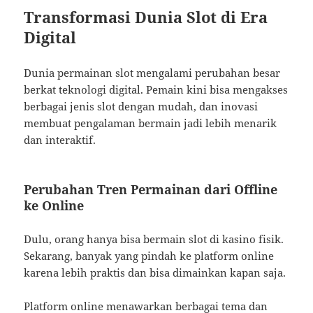
Transformasi Dunia Slot di Era
Digital
Dunia permainan slot mengalami perubahan besar
berkat teknologi digital. Pemain kini bisa mengakses
berbagai jenis slot dengan mudah, dan inovasi
membuat pengalaman bermain jadi lebih menarik
dan interaktif.
Perubahan Tren Permainan dari Offline
ke Online
Dulu, orang hanya bisa bermain slot di kasino fisik.
Sekarang, banyak yang pindah ke platform online
karena lebih praktis dan bisa dimainkan kapan saja.
Platform online menawarkan berbagai tema dan