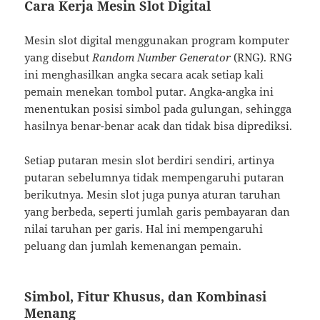
Cara Kerja Mesin Slot Digital
Mesin slot digital menggunakan program komputer
yang disebut
Random Number Generator
(RNG). RNG
ini menghasilkan angka secara acak setiap kali
pemain menekan tombol putar. Angka-angka ini
menentukan posisi simbol pada gulungan, sehingga
hasilnya benar-benar acak dan tidak bisa diprediksi.
Setiap putaran mesin slot berdiri sendiri, artinya
putaran sebelumnya tidak mempengaruhi putaran
berikutnya. Mesin slot juga punya aturan taruhan
yang berbeda, seperti jumlah garis pembayaran dan
nilai taruhan per garis. Hal ini mempengaruhi
peluang dan jumlah kemenangan pemain.
Simbol, Fitur Khusus, dan Kombinasi
Menang