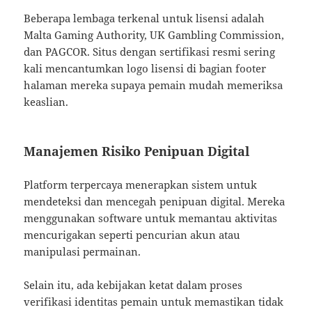
Beberapa lembaga terkenal untuk lisensi adalah
Malta Gaming Authority, UK Gambling Commission,
dan PAGCOR. Situs dengan sertifikasi resmi sering
kali mencantumkan logo lisensi di bagian footer
halaman mereka supaya pemain mudah memeriksa
keaslian.
Manajemen Risiko Penipuan Digital
Platform terpercaya menerapkan sistem untuk
mendeteksi dan mencegah penipuan digital. Mereka
menggunakan software untuk memantau aktivitas
mencurigakan seperti pencurian akun atau
manipulasi permainan.
Selain itu, ada kebijakan ketat dalam proses
verifikasi identitas pemain untuk memastikan tidak