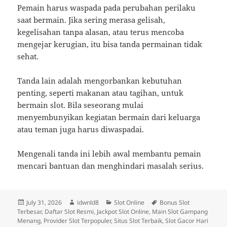
Pemain harus waspada pada perubahan perilaku
saat bermain. Jika sering merasa gelisah,
kegelisahan tanpa alasan, atau terus mencoba
mengejar kerugian, itu bisa tanda permainan tidak
sehat.
Tanda lain adalah mengorbankan kebutuhan
penting, seperti makanan atau tagihan, untuk
bermain slot. Bila seseorang mulai
menyembunyikan kegiatan bermain dari keluarga
atau teman juga harus diwaspadai.
Mengenali tanda ini lebih awal membantu pemain
mencari bantuan dan menghindari masalah serius.
Posted
Author
Categories
Tags
July 31, 2026
idwnld8
Slot Online
Bonus Slot
on
Terbesar
,
Daftar Slot Resmi
,
Jackpot Slot Online
,
Main Slot Gampang
Menang
,
Provider Slot Terpopuler
,
Situs Slot Terbaik
,
Slot Gacor Hari