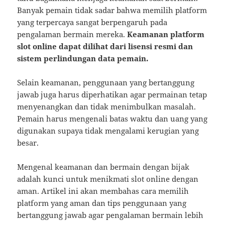
Banyak pemain tidak sadar bahwa memilih platform
yang terpercaya sangat berpengaruh pada
pengalaman bermain mereka.
Keamanan platform
slot online dapat dilihat dari lisensi resmi dan
sistem perlindungan data pemain.
Selain keamanan, penggunaan yang bertanggung
jawab juga harus diperhatikan agar permainan tetap
menyenangkan dan tidak menimbulkan masalah.
Pemain harus mengenali batas waktu dan uang yang
digunakan supaya tidak mengalami kerugian yang
besar.
Mengenal keamanan dan bermain dengan bijak
adalah kunci untuk menikmati slot online dengan
aman. Artikel ini akan membahas cara memilih
platform yang aman dan tips penggunaan yang
bertanggung jawab agar pengalaman bermain lebih