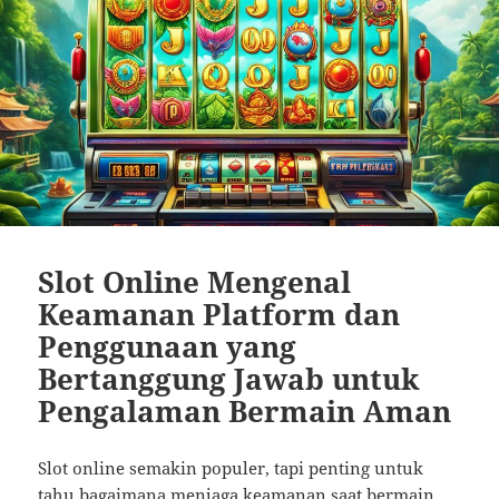
Slot Online Mengenal
Keamanan Platform dan
Penggunaan yang
Bertanggung Jawab untuk
Pengalaman Bermain Aman
Slot online semakin populer, tapi penting untuk
tahu bagaimana menjaga keamanan saat bermain.