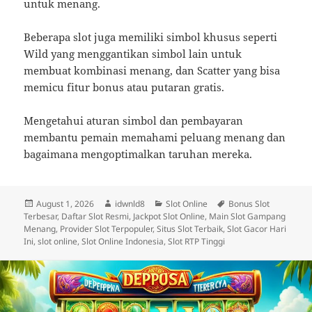
untuk menang.
Beberapa slot juga memiliki simbol khusus seperti
Wild yang menggantikan simbol lain untuk
membuat kombinasi menang, dan Scatter yang bisa
memicu fitur bonus atau putaran gratis.
Mengetahui aturan simbol dan pembayaran
membantu pemain memahami peluang menang dan
bagaimana mengoptimalkan taruhan mereka.
Posted
Author
Categories
Tags
August 1, 2026
idwnld8
Slot Online
Bonus Slot
on
Terbesar
,
Daftar Slot Resmi
,
Jackpot Slot Online
,
Main Slot Gampang
Menang
,
Provider Slot Terpopuler
,
Situs Slot Terbaik
,
Slot Gacor Hari
Ini
,
slot online
,
Slot Online Indonesia
,
Slot RTP Tinggi