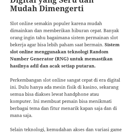
Mudah Dimengerti
Slot online semakin populer karena mudah
dimainkan dan memberikan hiburan cepat. Banyak
orang ingin tahu bagaimana sistem permainan slot
bekerja agar bisa lebih paham saat bermain.
Sistem
slot online menggunakan teknologi Random
Number Generator (RNG) untuk memastikan
hasilnya adil dan acak setiap putaran.
Perkembangan slot online sangat cepat di era digital
ini. Dulu hanya ada mesin fisik di kasino, sekarang
semua bisa diakses lewat handphone atau
komputer. Ini membuat pemain bisa menikmati
berbagai tema dan fitur menarik kapan saja dan di
mana saja.
Selain teknologi, kemudahan akses dan variasi game