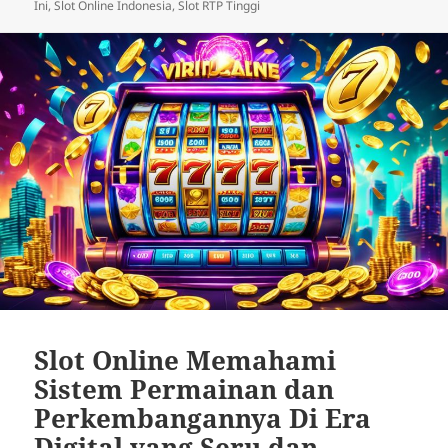
Ini
,
Slot Online Indonesia
,
Slot RTP Tinggi
Slot Online Memahami
Sistem Permainan dan
Perkembangannya Di Era
Digital yang Seru dan