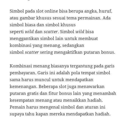
Simbol pada slot online bisa berupa angka, huruf,
atau gambar khusus sesuai tema permainan. Ada
simbol biasa dan simbol khusus
seperti
wild
dan
scatter
. Simbol
wild
bisa
menggantikan simbol lain untuk membuat
kombinasi yang menang, sedangkan
simbol
scatter
sering mengaktifkan putaran bonus.
Kombinasi menang biasanya tergantung pada garis
pembayaran. Garis ini adalah pola tempat simbol
sama harus muncul untuk mendapatkan
kemenangan. Beberapa slot juga menawarkan
putaran gratis dan fitur bonus lain yang menambah
kesempatan menang atau menaikkan hadiah.
Pemain harus mengenal simbol dan aturan ini
supaya tahu kapan mereka mendapatkan hadiah.