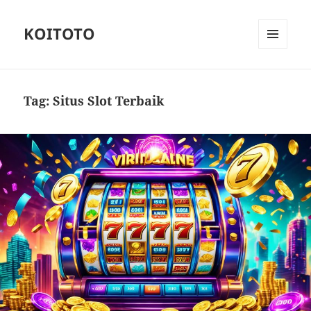
KOITOTO
MENU
AND
WIDGETS
Tag:
Situs Slot Terbaik