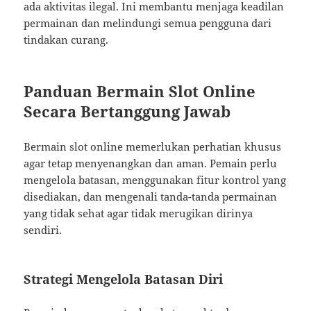
ada aktivitas ilegal. Ini membantu menjaga keadilan
permainan dan melindungi semua pengguna dari
tindakan curang.
Panduan Bermain Slot Online
Secara Bertanggung Jawab
Bermain slot online memerlukan perhatian khusus
agar tetap menyenangkan dan aman. Pemain perlu
mengelola batasan, menggunakan fitur kontrol yang
disediakan, dan mengenali tanda-tanda permainan
yang tidak sehat agar tidak merugikan dirinya
sendiri.
Strategi Mengelola Batasan Diri