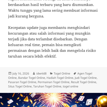
berdasarkan hasil terbaru yang baru diumumkan.
Waktu tunggu yang lama sering membuat informasi
jadi kurang berguna.
Kecepatan update juga membantu menghindari
kecurangan atau salah informasi yang mungkin
terjadi jika data terlambat disebarkan. Dengan
keluaran real time, pemain bisa mengikuti
permainan dengan lebih baik dan mengelola risiko
taruhan secara lebih efektif.
Posted
Author
Categories
Tags
July 16, 2026
idwnld8
Togel Online
Agen Togel
on
Online
,
Bandar Togel Online
,
Hadiah Togel Online
,
Judi Togel Online
,
Pasaran Togel Online
,
Permainan Togel Online
,
Result Togel Online
,
Situs Togel Online
,
Taruhan Togel Online
,
togel online