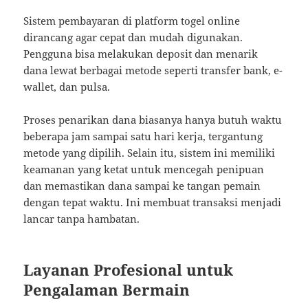
Sistem pembayaran di platform togel online
dirancang agar cepat dan mudah digunakan.
Pengguna bisa melakukan deposit dan menarik
dana lewat berbagai metode seperti transfer bank, e-
wallet, dan pulsa.
Proses penarikan dana biasanya hanya butuh waktu
beberapa jam sampai satu hari kerja, tergantung
metode yang dipilih. Selain itu, sistem ini memiliki
keamanan yang ketat untuk mencegah penipuan
dan memastikan dana sampai ke tangan pemain
dengan tepat waktu. Ini membuat transaksi menjadi
lancar tanpa hambatan.
Layanan Profesional untuk
Pengalaman Bermain