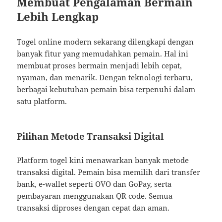
Membuat Pengalaman Bermain
Lebih Lengkap
Togel online modern sekarang dilengkapi dengan
banyak fitur yang memudahkan pemain. Hal ini
membuat proses bermain menjadi lebih cepat,
nyaman, dan menarik. Dengan teknologi terbaru,
berbagai kebutuhan pemain bisa terpenuhi dalam
satu platform.
Pilihan Metode Transaksi Digital
Platform togel kini menawarkan banyak metode
transaksi digital. Pemain bisa memilih dari transfer
bank, e-wallet seperti OVO dan GoPay, serta
pembayaran menggunakan QR code. Semua
transaksi diproses dengan cepat dan aman.