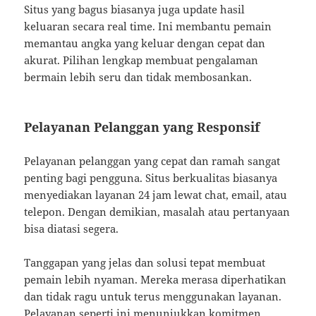
Situs yang bagus biasanya juga update hasil
keluaran secara real time. Ini membantu pemain
memantau angka yang keluar dengan cepat dan
akurat. Pilihan lengkap membuat pengalaman
bermain lebih seru dan tidak membosankan.
Pelayanan Pelanggan yang Responsif
Pelayanan pelanggan yang cepat dan ramah sangat
penting bagi pengguna. Situs berkualitas biasanya
menyediakan layanan 24 jam lewat chat, email, atau
telepon. Dengan demikian, masalah atau pertanyaan
bisa diatasi segera.
Tanggapan yang jelas dan solusi tepat membuat
pemain lebih nyaman. Mereka merasa diperhatikan
dan tidak ragu untuk terus menggunakan layanan.
Pelayanan seperti ini menunjukkan komitmen