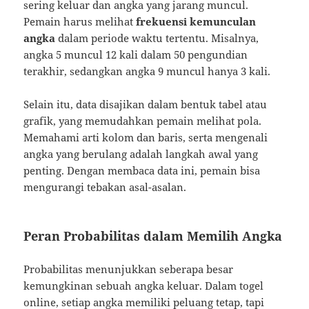
sering keluar dan angka yang jarang muncul.
Pemain harus melihat
frekuensi kemunculan
angka
dalam periode waktu tertentu. Misalnya,
angka 5 muncul 12 kali dalam 50 pengundian
terakhir, sedangkan angka 9 muncul hanya 3 kali.
Selain itu, data disajikan dalam bentuk tabel atau
grafik, yang memudahkan pemain melihat pola.
Memahami arti kolom dan baris, serta mengenali
angka yang berulang adalah langkah awal yang
penting. Dengan membaca data ini, pemain bisa
mengurangi tebakan asal-asalan.
Peran Probabilitas dalam Memilih Angka
Probabilitas menunjukkan seberapa besar
kemungkinan sebuah angka keluar. Dalam togel
online, setiap angka memiliki peluang tetap, tapi