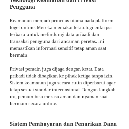
Teknologi Keamanan dan Privasi
Pengguna
Keamanan menjadi prioritas utama pada platform
togel online. Mereka memakai teknologi enkripsi
terbaru untuk melindungi data pribadi dan
transaksi pengguna dari ancaman peretas. Ini
memastikan informasi sensitif tetap aman saat
bermain.
Privasi pemain juga dijaga dengan ketat. Data
pribadi tidak dibagikan ke pihak ketiga tanpa izin.
Sistem keamanan juga secara rutin diperbarui agar
tetap sesuai standar internasional. Dengan langkah
ini, pemain bisa merasa aman dan nyaman saat
bermain secara online.
Sistem Pembayaran dan Penarikan Dana