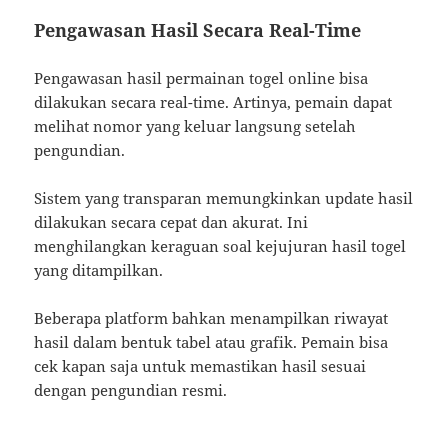
Pengawasan Hasil Secara Real-Time
Pengawasan hasil permainan togel online bisa
dilakukan secara real-time. Artinya, pemain dapat
melihat nomor yang keluar langsung setelah
pengundian.
Sistem yang transparan memungkinkan update hasil
dilakukan secara cepat dan akurat. Ini
menghilangkan keraguan soal kejujuran hasil togel
yang ditampilkan.
Beberapa platform bahkan menampilkan riwayat
hasil dalam bentuk tabel atau grafik. Pemain bisa
cek kapan saja untuk memastikan hasil sesuai
dengan pengundian resmi.