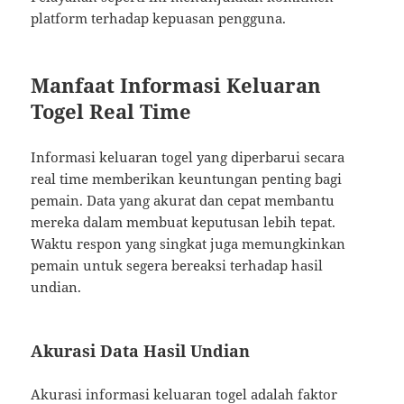
platform terhadap kepuasan pengguna.
Manfaat Informasi Keluaran
Togel Real Time
Informasi keluaran togel yang diperbarui secara
real time memberikan keuntungan penting bagi
pemain. Data yang akurat dan cepat membantu
mereka dalam membuat keputusan lebih tepat.
Waktu respon yang singkat juga memungkinkan
pemain untuk segera bereaksi terhadap hasil
undian.
Akurasi Data Hasil Undian
Akurasi informasi keluaran togel adalah faktor