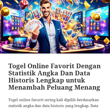
Togel Online Favorit Dengan
Statistik Angka Dan Data
Historis Lengkap untuk
Menambah Peluang Menang
Togel online favorit sering kali dipilih berdasarkan
statistik angka dan data historis yang lengkap. Data