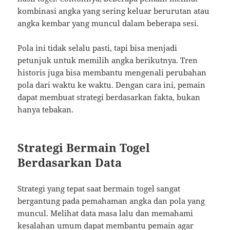
kombinasi angka yang sering keluar berurutan atau
angka kembar yang muncul dalam beberapa sesi.
Pola ini tidak selalu pasti, tapi bisa menjadi
petunjuk untuk memilih angka berikutnya. Tren
historis juga bisa membantu mengenali perubahan
pola dari waktu ke waktu. Dengan cara ini, pemain
dapat membuat strategi berdasarkan fakta, bukan
hanya tebakan.
Strategi Bermain Togel
Berdasarkan Data
Strategi yang tepat saat bermain togel sangat
bergantung pada pemahaman angka dan pola yang
muncul. Melihat data masa lalu dan memahami
kesalahan umum dapat membantu pemain agar