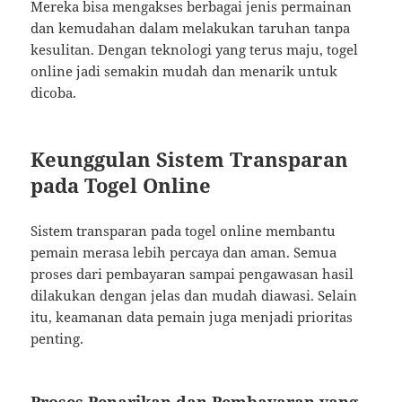
Mereka bisa mengakses berbagai jenis permainan
dan kemudahan dalam melakukan taruhan tanpa
kesulitan. Dengan teknologi yang terus maju, togel
online jadi semakin mudah dan menarik untuk
dicoba.
Keunggulan Sistem Transparan
pada Togel Online
Sistem transparan pada togel online membantu
pemain merasa lebih percaya dan aman. Semua
proses dari pembayaran sampai pengawasan hasil
dilakukan dengan jelas dan mudah diawasi. Selain
itu, keamanan data pemain juga menjadi prioritas
penting.
Proses Penarikan dan Pembayaran yang