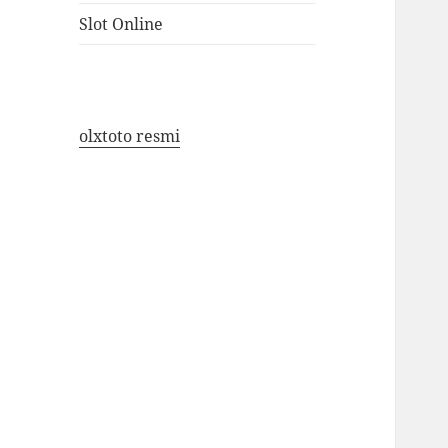
Slot Online
olxtoto resmi