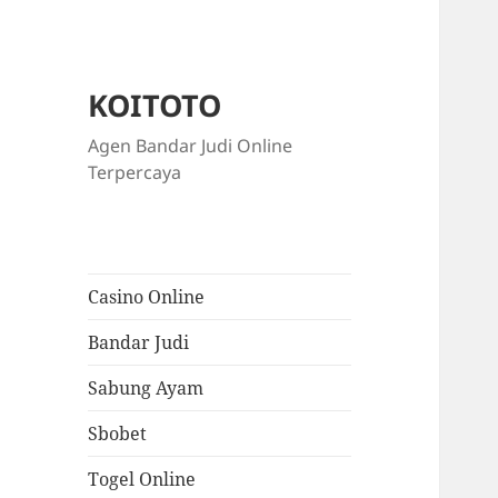
KOITOTO
Agen Bandar Judi Online
Terpercaya
Casino Online
Bandar Judi
Sabung Ayam
Sbobet
Togel Online