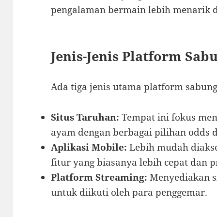
pengalaman bermain lebih menarik 
Jenis-Jenis Platform Sa
Ada tiga jenis utama platform sabun
Situs Taruhan:
Tempat ini fokus me
ayam dengan berbagai pilihan odds d
Aplikasi Mobile:
Lebih mudah diakse
fitur yang biasanya lebih cepat dan p
Platform Streaming:
Menyediakan si
untuk diikuti oleh para penggemar.