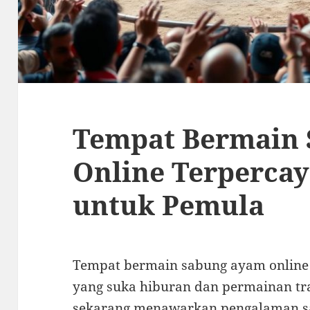
Tempat Bermain
Online Terpercay
untuk Pemula
Tempat bermain sabung ayam online 
yang suka hiburan dan permainan tra
sekarang menawarkan pengalaman sa