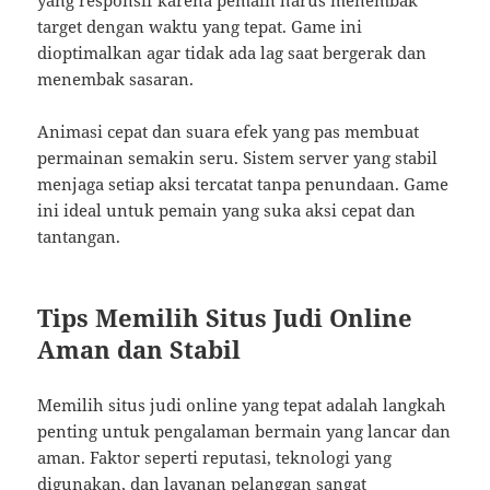
target dengan waktu yang tepat. Game ini
dioptimalkan agar tidak ada lag saat bergerak dan
menembak sasaran.
Animasi cepat dan suara efek yang pas membuat
permainan semakin seru. Sistem server yang stabil
menjaga setiap aksi tercatat tanpa penundaan. Game
ini ideal untuk pemain yang suka aksi cepat dan
tantangan.
Tips Memilih Situs Judi Online
Aman dan Stabil
Memilih situs judi online yang tepat adalah langkah
penting untuk pengalaman bermain yang lancar dan
aman. Faktor seperti reputasi, teknologi yang
digunakan, dan layanan pelanggan sangat