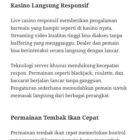
Kasino Langsung Responsif
Live casino responsif memberikan pengalaman
bermain yang hampir seperti di kasino nyata.
Streaming video kualitas tinggi bisa diakses tanpa
buffering yang mengganggu. Dealer dan pemain
bisa berinteraksi secara langsung dengan lancar.
Teknologi server khusus mendukung kecepatan
respon. Permainan seperti blackjack, roulette, dan
baccarat berjalan lancar tanpa gangguan.
Pengaturan sederhana memudahkan pemain untuk
memasak langsung dari berbagai perangkat.
Permainan Tembak Ikan Cepat
Permainan tembak ikan cepat memerlukan kontrol
yang responsif karena pemain harus menembak