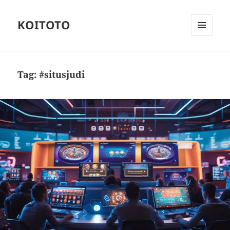
KOITOTO
MENU
AND
WIDGETS
Tag:
#situsjudi