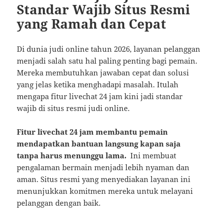
Standar Wajib Situs Resmi
yang Ramah dan Cepat
Di dunia judi online tahun 2026, layanan pelanggan
menjadi salah satu hal paling penting bagi pemain.
Mereka membutuhkan jawaban cepat dan solusi
yang jelas ketika menghadapi masalah. Itulah
mengapa fitur livechat 24 jam kini jadi standar
wajib di situs resmi judi online.
Fitur livechat 24 jam membantu pemain
mendapatkan bantuan langsung kapan saja
tanpa harus menunggu lama.
Ini membuat
pengalaman bermain menjadi lebih nyaman dan
aman. Situs resmi yang menyediakan layanan ini
menunjukkan komitmen mereka untuk melayani
pelanggan dengan baik.