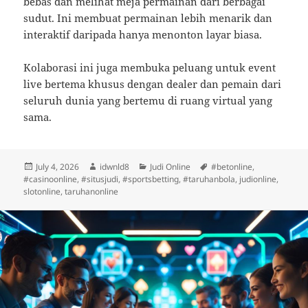
bebas dan melihat meja permainan dari berbagai
sudut. Ini membuat permainan lebih menarik dan
interaktif daripada hanya menonton layar biasa.
Kolaborasi ini juga membuka peluang untuk event
live bertema khusus dengan dealer dan pemain dari
seluruh dunia yang bertemu di ruang virtual yang
sama.
Posted
Author
Categories
Tags
July 4, 2026
idwnld8
Judi Online
#betonline
,
on
#casinoonline
,
#situsjudi
,
#sportsbetting
,
#taruhanbola
,
judionline
,
slotonline
,
taruhanonline