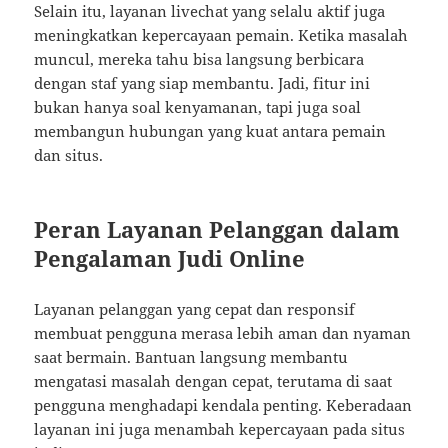
Selain itu, layanan livechat yang selalu aktif juga
meningkatkan kepercayaan pemain. Ketika masalah
muncul, mereka tahu bisa langsung berbicara
dengan staf yang siap membantu. Jadi, fitur ini
bukan hanya soal kenyamanan, tapi juga soal
membangun hubungan yang kuat antara pemain
dan situs.
Peran Layanan Pelanggan dalam
Pengalaman Judi Online
Layanan pelanggan yang cepat dan responsif
membuat pengguna merasa lebih aman dan nyaman
saat bermain. Bantuan langsung membantu
mengatasi masalah dengan cepat, terutama di saat
pengguna menghadapi kendala penting. Keberadaan
layanan ini juga menambah kepercayaan pada situs