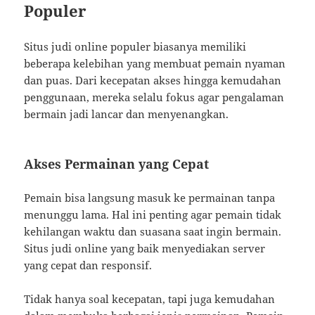
Populer
Situs judi online populer biasanya memiliki
beberapa kelebihan yang membuat pemain nyaman
dan puas. Dari kecepatan akses hingga kemudahan
penggunaan, mereka selalu fokus agar pengalaman
bermain jadi lancar dan menyenangkan.
Akses Permainan yang Cepat
Pemain bisa langsung masuk ke permainan tanpa
menunggu lama. Hal ini penting agar pemain tidak
kehilangan waktu dan suasana saat ingin bermain.
Situs judi online yang baik menyediakan server
yang cepat dan responsif.
Tidak hanya soal kecepatan, tapi juga kemudahan