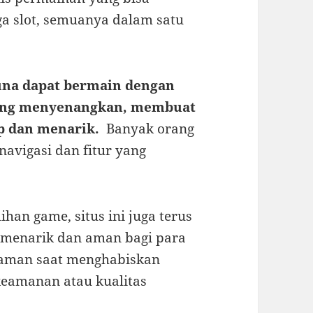
gga slot, semuanya dalam satu
guna dapat bermain dengan
yang menyenangkan, membuat
p dan menarik.
Banyak orang
avigasi dan fitur yang
an game, situs ini juga terus
 menarik dan aman bagi para
yaman saat menghabiskan
keamanan atau kualitas