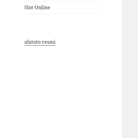
Slot Online
olxtoto resmi