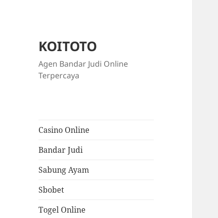
KOITOTO
Agen Bandar Judi Online
Terpercaya
Casino Online
Bandar Judi
Sabung Ayam
Sbobet
Togel Online