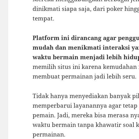
dinikmati siapa saja, dari poker hin
tempat.
Platform ini dirancang agar peng
mudah dan menikmati interaksi 
waktu bermain menjadi lebih hidu
memilih situs ini karena kemudahan n
membuat permainan jadi lebih seru.
Tidak hanya menyediakan banyak pilih
memperbarui layanannya agar tetap
pemain. Jadi, mereka bisa merasa n
waktu bermain tanpa khawatir soal 
permainan.