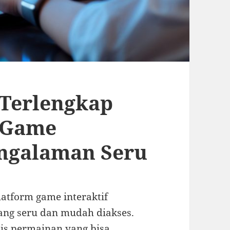
 Terlengkap
 Game
engalaman Seru
latform game interaktif
ng seru dan mudah diakses.
is permainan yang bisa