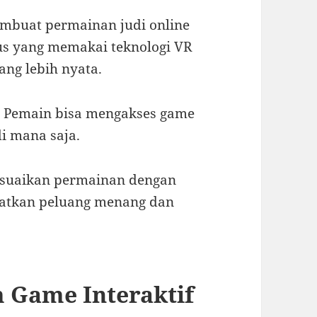
mbuat permainan judi online
tus yang memakai teknologi VR
ng lebih nyata.
. Pemain bisa mengakses game
i mana saja.
esuaikan permainan dengan
atkan peluang menang dan
m Game Interaktif