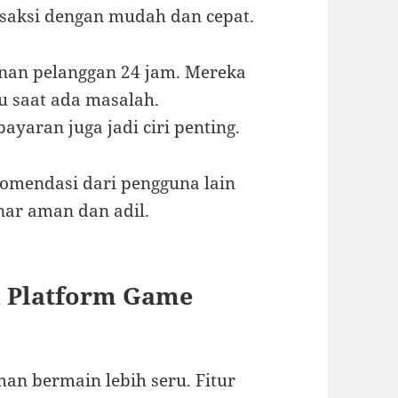
nsaksi dengan mudah dan cepat.
yanan pelanggan 24 jam. Mereka
 saat ada masalah.
yaran juga jadi ciri penting.
komendasi dari pengguna lain
nar aman dan adil.
n Platform Game
n bermain lebih seru. Fitur