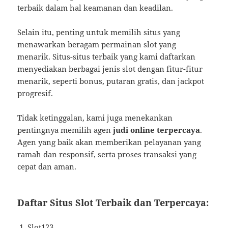
terbaik dalam hal keamanan dan keadilan.
Selain itu, penting untuk memilih situs yang
menawarkan beragam permainan slot yang
menarik. Situs-situs terbaik yang kami daftarkan
menyediakan berbagai jenis slot dengan fitur-fitur
menarik, seperti bonus, putaran gratis, dan jackpot
progresif.
Tidak ketinggalan, kami juga menekankan
pentingnya memilih agen
judi online terpercaya
.
Agen yang baik akan memberikan pelayanan yang
ramah dan responsif, serta proses transaksi yang
cepat dan aman.
Daftar Situs Slot Terbaik dan Terpercaya:
Slot123