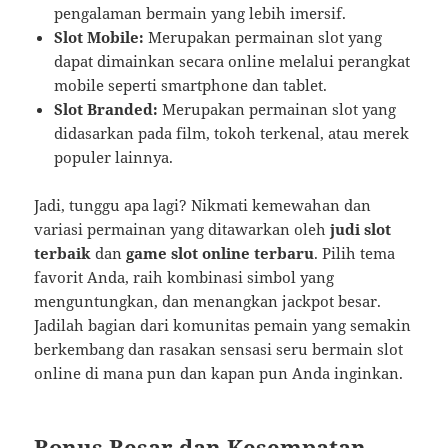
pengalaman bermain yang lebih imersif.
Slot Mobile:
Merupakan permainan slot yang
dapat dimainkan secara online melalui perangkat
mobile seperti smartphone dan tablet.
Slot Branded:
Merupakan permainan slot yang
didasarkan pada film, tokoh terkenal, atau merek
populer lainnya.
Jadi, tunggu apa lagi? Nikmati kemewahan dan
variasi permainan yang ditawarkan oleh
judi slot
terbaik
dan
game slot online terbaru
. Pilih tema
favorit Anda, raih kombinasi simbol yang
menguntungkan, dan menangkan jackpot besar.
Jadilah bagian dari komunitas pemain yang semakin
berkembang dan rasakan sensasi seru bermain slot
online di mana pun dan kapan pun Anda inginkan.
Bonus Besar dan Kesempatan