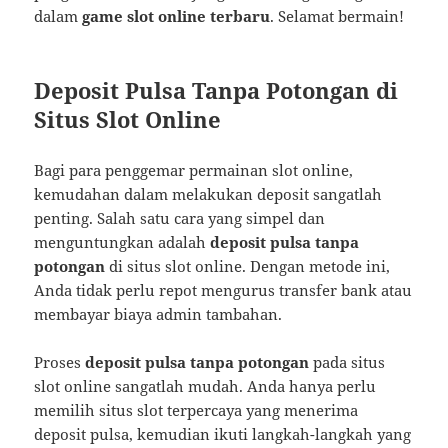
dalam
game slot online terbaru
. Selamat bermain!
Deposit Pulsa Tanpa Potongan di
Situs Slot Online
Bagi para penggemar permainan slot online,
kemudahan dalam melakukan deposit sangatlah
penting. Salah satu cara yang simpel dan
menguntungkan adalah
deposit pulsa tanpa
potongan
di situs slot online. Dengan metode ini,
Anda tidak perlu repot mengurus transfer bank atau
membayar biaya admin tambahan.
Proses
deposit pulsa tanpa potongan
pada situs
slot online sangatlah mudah. Anda hanya perlu
memilih situs slot terpercaya yang menerima
deposit pulsa, kemudian ikuti langkah-langkah yang