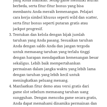
yang Anda mainkan. Setiap game memiliki aturan
berbeda, serta fitur-fitur bonus yang bisa
membantu Anda meraih kemenangan. Pelajari
cara kerja simbol khusus seperti wild dan scatter,
serta fitur bonus seperti putaran gratis atau
jackpot progresif.
Tentukan dan kelola dengan bijak jumlah
taruhan yang Anda pasang. Sesuaikan taruhan
Anda dengan saldo Anda dan jangan tergoda
untuk memasang taruhan yang terlalu tinggi
dengan harapan mendapatkan kemenangan besar
sekaligus. Lebih baik mempertahankan
permainan dalam jangka waktu yang lebih lama
dengan taruhan yang lebih kecil untuk
meningkatkan peluang menang.
Manfaatkan fitur demo atau versi gratis dari
game slot sebelum memasang taruhan uang
sungguhan. Dengan mencoba game secara gratis,
Anda dapat memahami dinamika permainan dan