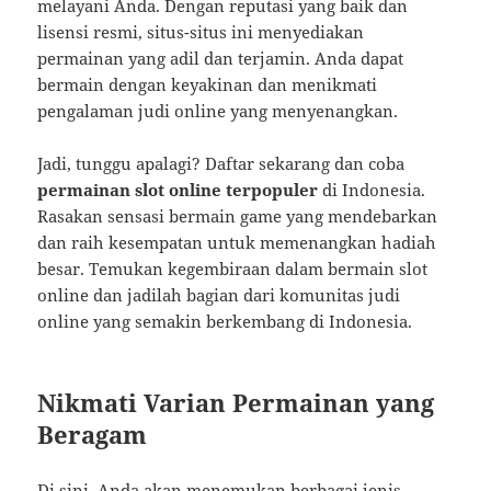
melayani Anda. Dengan reputasi yang baik dan
lisensi resmi, situs-situs ini menyediakan
permainan yang adil dan terjamin. Anda dapat
bermain dengan keyakinan dan menikmati
pengalaman judi online yang menyenangkan.
Jadi, tunggu apalagi? Daftar sekarang dan coba
permainan slot online terpopuler
di Indonesia.
Rasakan sensasi bermain game yang mendebarkan
dan raih kesempatan untuk memenangkan hadiah
besar. Temukan kegembiraan dalam bermain slot
online dan jadilah bagian dari komunitas judi
online yang semakin berkembang di Indonesia.
Nikmati Varian Permainan yang
Beragam
Di sini, Anda akan menemukan berbagai jenis