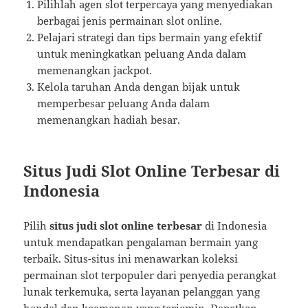
Pilihlah agen slot terpercaya yang menyediakan
berbagai jenis permainan slot online.
Pelajari strategi dan tips bermain yang efektif
untuk meningkatkan peluang Anda dalam
memenangkan jackpot.
Kelola taruhan Anda dengan bijak untuk
memperbesar peluang Anda dalam
memenangkan hadiah besar.
Situs Judi Slot Online Terbesar di
Indonesia
Pilih
situs judi slot online terbesar
di Indonesia
untuk mendapatkan pengalaman bermain yang
terbaik. Situs-situs ini menawarkan koleksi
permainan slot terpopuler dari penyedia perangkat
lunak terkemuka, serta layanan pelanggan yang
handal dan keamanan yang terjamin. Dapatkan