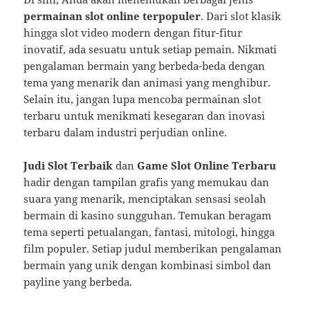
permainan slot online terpopuler
. Dari slot klasik
hingga slot video modern dengan fitur-fitur
inovatif, ada sesuatu untuk setiap pemain. Nikmati
pengalaman bermain yang berbeda-beda dengan
tema yang menarik dan animasi yang menghibur.
Selain itu, jangan lupa mencoba permainan slot
terbaru untuk menikmati kesegaran dan inovasi
terbaru dalam industri perjudian online.
Judi Slot Terbaik
dan
Game Slot Online Terbaru
hadir dengan tampilan grafis yang memukau dan
suara yang menarik, menciptakan sensasi seolah
bermain di kasino sungguhan. Temukan beragam
tema seperti petualangan, fantasi, mitologi, hingga
film populer. Setiap judul memberikan pengalaman
bermain yang unik dengan kombinasi simbol dan
payline yang berbeda.