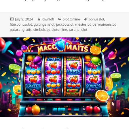
Posted
Author
Categories
Tags
July 9, 2024
idwnld8
Slot Online
bonusslot
,
on
fiturbonusslot
,
gulunganslot
,
jackpotslot
,
mesinslot
,
permainanslot
,
putarangratis
,
simbolslot
,
slotonline
,
taruhanslot