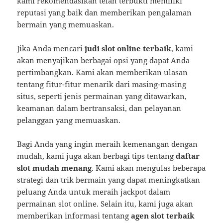
kami rekomendasikan telah terbukti memiliki
reputasi yang baik dan memberikan pengalaman
bermain yang memuaskan.
Jika Anda mencari
judi slot online terbaik
, kami
akan menyajikan berbagai opsi yang dapat Anda
pertimbangkan. Kami akan memberikan ulasan
tentang fitur-fitur menarik dari masing-masing
situs, seperti jenis permainan yang ditawarkan,
keamanan dalam bertransaksi, dan pelayanan
pelanggan yang memuaskan.
Bagi Anda yang ingin meraih kemenangan dengan
mudah, kami juga akan berbagi tips tentang
daftar
slot mudah menang
. Kami akan mengulas beberapa
strategi dan trik bermain yang dapat meningkatkan
peluang Anda untuk meraih jackpot dalam
permainan slot online. Selain itu, kami juga akan
memberikan informasi tentang
agen slot terbaik