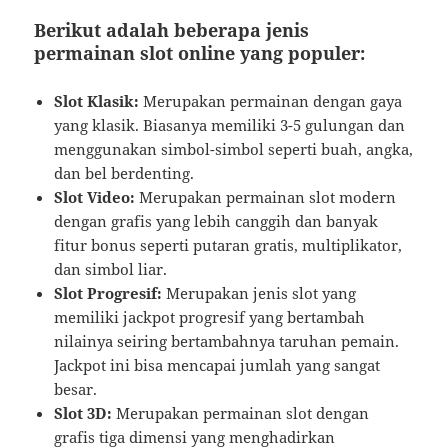
Berikut adalah beberapa jenis
permainan slot online yang populer:
Slot Klasik:
Merupakan permainan dengan gaya
yang klasik. Biasanya memiliki 3-5 gulungan dan
menggunakan simbol-simbol seperti buah, angka,
dan bel berdenting.
Slot Video:
Merupakan permainan slot modern
dengan grafis yang lebih canggih dan banyak
fitur bonus seperti putaran gratis, multiplikator,
dan simbol liar.
Slot Progresif:
Merupakan jenis slot yang
memiliki jackpot progresif yang bertambah
nilainya seiring bertambahnya taruhan pemain.
Jackpot ini bisa mencapai jumlah yang sangat
besar.
Slot 3D:
Merupakan permainan slot dengan
grafis tiga dimensi yang menghadirkan