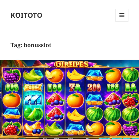
KOITOTO
MENU
AND
WIDGETS
Tag:
bonusslot