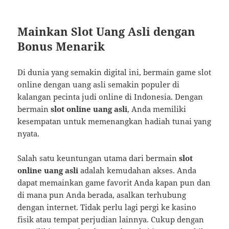
Mainkan Slot Uang Asli dengan
Bonus Menarik
Di dunia yang semakin digital ini, bermain game slot
online dengan uang asli semakin populer di
kalangan pecinta judi online di Indonesia. Dengan
bermain
slot online uang asli
, Anda memiliki
kesempatan untuk memenangkan hadiah tunai yang
nyata.
Salah satu keuntungan utama dari bermain
slot
online uang asli
adalah kemudahan akses. Anda
dapat memainkan game favorit Anda kapan pun dan
di mana pun Anda berada, asalkan terhubung
dengan internet. Tidak perlu lagi pergi ke kasino
fisik atau tempat perjudian lainnya. Cukup dengan