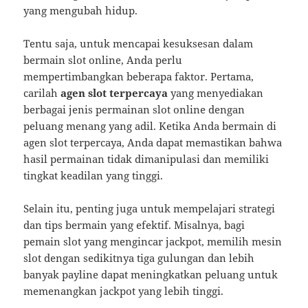
yang mengubah hidup.
Tentu saja, untuk mencapai kesuksesan dalam
bermain slot online, Anda perlu
mempertimbangkan beberapa faktor. Pertama,
carilah
agen slot terpercaya
yang menyediakan
berbagai jenis permainan slot online dengan
peluang menang yang adil. Ketika Anda bermain di
agen slot terpercaya, Anda dapat memastikan bahwa
hasil permainan tidak dimanipulasi dan memiliki
tingkat keadilan yang tinggi.
Selain itu, penting juga untuk mempelajari strategi
dan tips bermain yang efektif. Misalnya, bagi
pemain slot yang mengincar jackpot, memilih mesin
slot dengan sedikitnya tiga gulungan dan lebih
banyak payline dapat meningkatkan peluang untuk
memenangkan jackpot yang lebih tinggi.