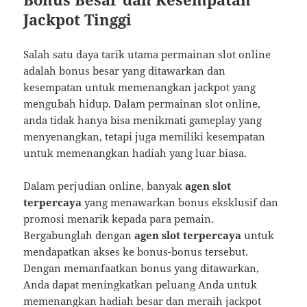
Jackpot Tinggi
Salah satu daya tarik utama permainan slot online
adalah bonus besar yang ditawarkan dan
kesempatan untuk memenangkan jackpot yang
mengubah hidup. Dalam permainan slot online,
anda tidak hanya bisa menikmati gameplay yang
menyenangkan, tetapi juga memiliki kesempatan
untuk memenangkan hadiah yang luar biasa.
Dalam perjudian online, banyak
agen slot
terpercaya
yang menawarkan bonus eksklusif dan
promosi menarik kepada para pemain.
Bergabunglah dengan
agen slot terpercaya
untuk
mendapatkan akses ke bonus-bonus tersebut.
Dengan memanfaatkan bonus yang ditawarkan,
Anda dapat meningkatkan peluang Anda untuk
memenangkan hadiah besar dan meraih jackpot