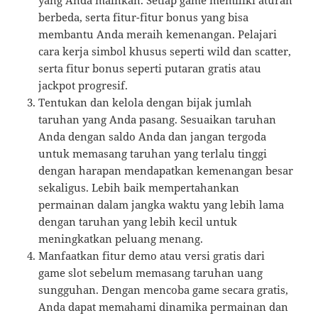
yang Anda mainkan. Setiap game memiliki aturan
berbeda, serta fitur-fitur bonus yang bisa
membantu Anda meraih kemenangan. Pelajari
cara kerja simbol khusus seperti wild dan scatter,
serta fitur bonus seperti putaran gratis atau
jackpot progresif.
Tentukan dan kelola dengan bijak jumlah
taruhan yang Anda pasang. Sesuaikan taruhan
Anda dengan saldo Anda dan jangan tergoda
untuk memasang taruhan yang terlalu tinggi
dengan harapan mendapatkan kemenangan besar
sekaligus. Lebih baik mempertahankan
permainan dalam jangka waktu yang lebih lama
dengan taruhan yang lebih kecil untuk
meningkatkan peluang menang.
Manfaatkan fitur demo atau versi gratis dari
game slot sebelum memasang taruhan uang
sungguhan. Dengan mencoba game secara gratis,
Anda dapat memahami dinamika permainan dan