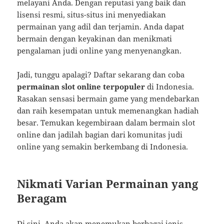
melayani Anda. Dengan reputasi yang baik dan
lisensi resmi, situs-situs ini menyediakan
permainan yang adil dan terjamin. Anda dapat
bermain dengan keyakinan dan menikmati
pengalaman judi online yang menyenangkan.
Jadi, tunggu apalagi? Daftar sekarang dan coba
permainan slot online terpopuler
di Indonesia.
Rasakan sensasi bermain game yang mendebarkan
dan raih kesempatan untuk memenangkan hadiah
besar. Temukan kegembiraan dalam bermain slot
online dan jadilah bagian dari komunitas judi
online yang semakin berkembang di Indonesia.
Nikmati Varian Permainan yang
Beragam
Di sini, Anda akan menemukan berbagai jenis