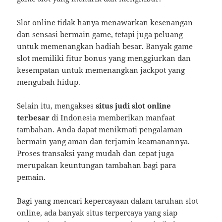
Slot online tidak hanya menawarkan kesenangan
dan sensasi bermain game, tetapi juga peluang
untuk memenangkan hadiah besar. Banyak game
slot memiliki fitur bonus yang menggiurkan dan
kesempatan untuk memenangkan jackpot yang
mengubah hidup.
Selain itu, mengakses
situs judi slot online
terbesar
di Indonesia memberikan manfaat
tambahan. Anda dapat menikmati pengalaman
bermain yang aman dan terjamin keamanannya.
Proses transaksi yang mudah dan cepat juga
merupakan keuntungan tambahan bagi para
pemain.
Bagi yang mencari kepercayaan dalam taruhan slot
online, ada banyak situs terpercaya yang siap