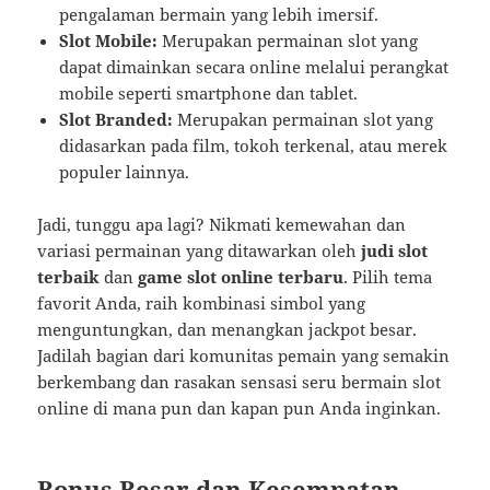
pengalaman bermain yang lebih imersif.
Slot Mobile:
Merupakan permainan slot yang
dapat dimainkan secara online melalui perangkat
mobile seperti smartphone dan tablet.
Slot Branded:
Merupakan permainan slot yang
didasarkan pada film, tokoh terkenal, atau merek
populer lainnya.
Jadi, tunggu apa lagi? Nikmati kemewahan dan
variasi permainan yang ditawarkan oleh
judi slot
terbaik
dan
game slot online terbaru
. Pilih tema
favorit Anda, raih kombinasi simbol yang
menguntungkan, dan menangkan jackpot besar.
Jadilah bagian dari komunitas pemain yang semakin
berkembang dan rasakan sensasi seru bermain slot
online di mana pun dan kapan pun Anda inginkan.
Bonus Besar dan Kesempatan