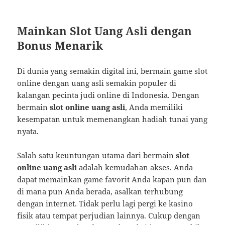
Mainkan Slot Uang Asli dengan
Bonus Menarik
Di dunia yang semakin digital ini, bermain game slot
online dengan uang asli semakin populer di
kalangan pecinta judi online di Indonesia. Dengan
bermain
slot online uang asli
, Anda memiliki
kesempatan untuk memenangkan hadiah tunai yang
nyata.
Salah satu keuntungan utama dari bermain
slot
online uang asli
adalah kemudahan akses. Anda
dapat memainkan game favorit Anda kapan pun dan
di mana pun Anda berada, asalkan terhubung
dengan internet. Tidak perlu lagi pergi ke kasino
fisik atau tempat perjudian lainnya. Cukup dengan