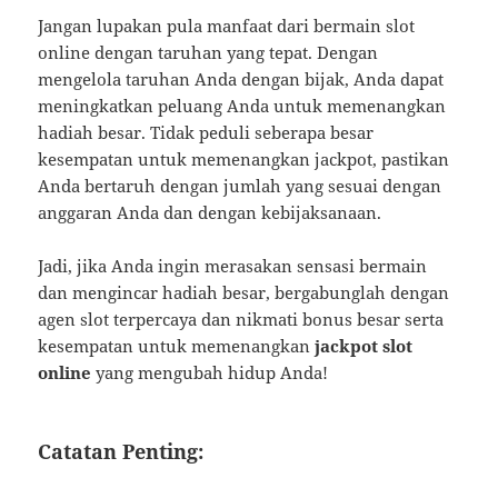
Jangan lupakan pula manfaat dari bermain slot
online dengan taruhan yang tepat. Dengan
mengelola taruhan Anda dengan bijak, Anda dapat
meningkatkan peluang Anda untuk memenangkan
hadiah besar. Tidak peduli seberapa besar
kesempatan untuk memenangkan jackpot, pastikan
Anda bertaruh dengan jumlah yang sesuai dengan
anggaran Anda dan dengan kebijaksanaan.
Jadi, jika Anda ingin merasakan sensasi bermain
dan mengincar hadiah besar, bergabunglah dengan
agen slot terpercaya dan nikmati bonus besar serta
kesempatan untuk memenangkan
jackpot slot
online
yang mengubah hidup Anda!
Catatan Penting: