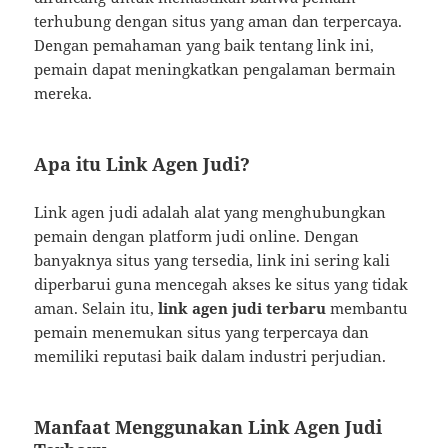
terhubung dengan situs yang aman dan terpercaya.
Dengan pemahaman yang baik tentang link ini,
pemain dapat meningkatkan pengalaman bermain
mereka.
Apa itu Link Agen Judi?
Link agen judi adalah alat yang menghubungkan
pemain dengan platform judi online. Dengan
banyaknya situs yang tersedia, link ini sering kali
diperbarui guna mencegah akses ke situs yang tidak
aman. Selain itu,
link agen judi terbaru
membantu
pemain menemukan situs yang terpercaya dan
memiliki reputasi baik dalam industri perjudian.
Manfaat Menggunakan Link Agen Judi