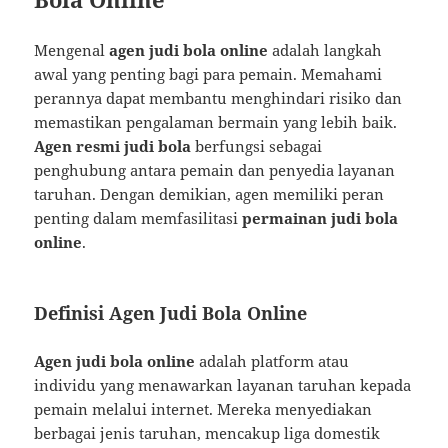
Mengenal
agen judi bola online
adalah langkah
awal yang penting bagi para pemain. Memahami
perannya dapat membantu menghindari risiko dan
memastikan pengalaman bermain yang lebih baik.
Agen resmi judi bola
berfungsi sebagai
penghubung antara pemain dan penyedia layanan
taruhan. Dengan demikian, agen memiliki peran
penting dalam memfasilitasi
permainan judi bola
online
.
Definisi Agen Judi Bola Online
Agen judi bola online
adalah platform atau
individu yang menawarkan layanan taruhan kepada
pemain melalui internet. Mereka menyediakan
berbagai jenis taruhan, mencakup liga domestik