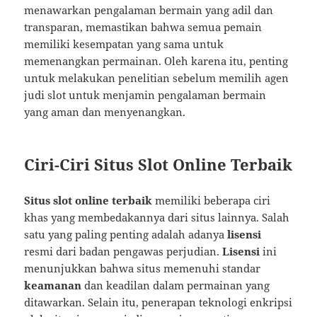
menawarkan pengalaman bermain yang adil dan
transparan, memastikan bahwa semua pemain
memiliki kesempatan yang sama untuk
memenangkan permainan. Oleh karena itu, penting
untuk melakukan penelitian sebelum memilih agen
judi slot untuk menjamin pengalaman bermain
yang aman dan menyenangkan.
Ciri-Ciri Situs Slot Online Terbaik
Situs slot online terbaik
memiliki beberapa ciri
khas yang membedakannya dari situs lainnya. Salah
satu yang paling penting adalah adanya
lisensi
resmi dari badan pengawas perjudian.
Lisensi
ini
menunjukkan bahwa situs memenuhi standar
keamanan
dan keadilan dalam permainan yang
ditawarkan. Selain itu, penerapan teknologi enkripsi