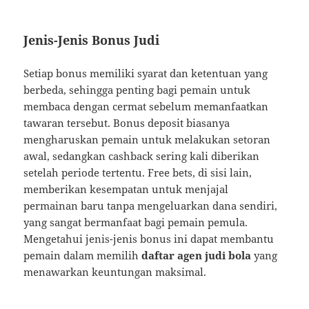
Jenis-Jenis Bonus Judi
Setiap bonus memiliki syarat dan ketentuan yang
berbeda, sehingga penting bagi pemain untuk
membaca dengan cermat sebelum memanfaatkan
tawaran tersebut. Bonus deposit biasanya
mengharuskan pemain untuk melakukan setoran
awal, sedangkan cashback sering kali diberikan
setelah periode tertentu. Free bets, di sisi lain,
memberikan kesempatan untuk menjajal
permainan baru tanpa mengeluarkan dana sendiri,
yang sangat bermanfaat bagi pemain pemula.
Mengetahui jenis-jenis bonus ini dapat membantu
pemain dalam memilih
daftar agen judi bola
yang
menawarkan keuntungan maksimal.