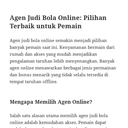
Agen Judi Bola Online: Pilihan
Terbaik untuk Pemain
Agen judi bola online semakin menjadi pilihan
banyak pemain saat ini. Kenyamanan bermain dari
rumah dan akses yang mudah menjadikan
pengalaman taruhan lebih menyenangkan. Banyak
agen online menawarkan berbagai jenis permainan
dan bonus menarik yang tidak selalu tersedia di
tempat taruhan offline.
Mengapa Memilih Agen Online?
Salah satu alasan utama memilih agen judi bola
online adalah kemudahan akses. Pemain dapat