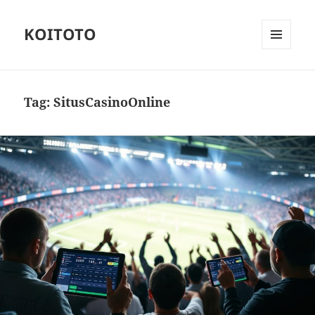
KOITOTO
MENU
AND
WIDGETS
Tag:
SitusCasinoOnline