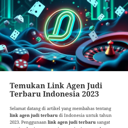
Temukan Link Agen Judi
Terbaru Indonesia 2023
Selamat datang di artikel yang membahas tentang
link agen judi terbaru
di Indonesia untuk tahun
2023. Penggunaan
link agen judi terbaru
sangat