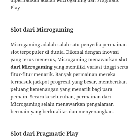
diperhatikan adalah Microgaming dan Pragmatic
Play.
Slot dari Microgaming
Microgaming adalah salah satu penyedia permainan
slot terpopuler di dunia. Dikenal dengan inovasi
yang terus menerus, Microgaming menawarkan
slot
dari Microgaming
yang memiliki variasi tinggi serta
fitur-fitur menarik. Banyak permainan mereka
termasuk jackpot progresif yang besar, memberikan
peluang kemenangan yang menarik bagi para
pemain. Secara keseluruhan, permainan dari
Microgaming selalu menawarkan pengalaman
bermain yang berkualitas dan menyenangkan.
Slot dari Pragmatic Play