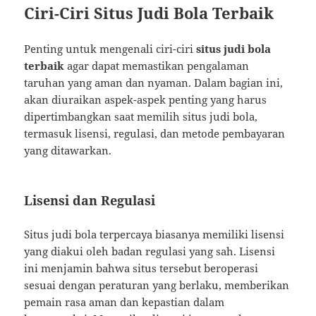
Ciri-Ciri Situs Judi Bola Terbaik
Penting untuk mengenali ciri-ciri
situs judi bola
terbaik
agar dapat memastikan pengalaman
taruhan yang aman dan nyaman. Dalam bagian ini,
akan diuraikan aspek-aspek penting yang harus
dipertimbangkan saat memilih situs judi bola,
termasuk lisensi, regulasi, dan metode pembayaran
yang ditawarkan.
Lisensi dan Regulasi
Situs judi bola terpercaya biasanya memiliki lisensi
yang diakui oleh badan regulasi yang sah. Lisensi
ini menjamin bahwa situs tersebut beroperasi
sesuai dengan peraturan yang berlaku, memberikan
pemain rasa aman dan kepastian dalam