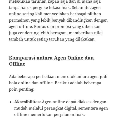
melakukan taruhan kapan saja dan di mana saja
tanpa harus pergi ke lokasi fisik. Selain itu, agen
online sering kali menyediakan berbagai pilihan
permainan yang lebih banyak dibandingkan dengan
agen offline. Bonus dan promosi yang diberikan
juga cenderung lebih beragam, memberikan nilai
tambah untuk setiap taruhan yang dilakukan.
Komparasi antara Agen Online dan
Offline
Ada beberapa perbedaan mencolok antara agen judi
bola online dan offline. Berikut adalah beberapa
poin penting:
Aksesibilitas:
Agen online dapat diakses dengan
mudah melalui perangkat digital, sementara agen
offline memerlukan perjalanan fisik.