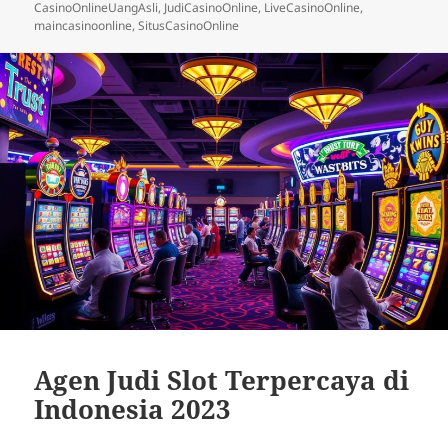
CasinoOnlineUangAsli
,
JudiCasinoOnline
,
LiveCasinoOnline
,
maincasinoonline
,
SitusCasinoOnline
Agen Judi Slot Terpercaya di
Indonesia 2023