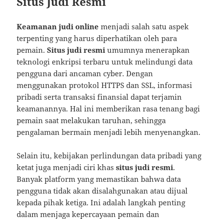
Situs Judi Resmi
Keamanan judi online
menjadi salah satu aspek
terpenting yang harus diperhatikan oleh para
pemain.
Situs judi resmi
umumnya menerapkan
teknologi enkripsi terbaru untuk melindungi data
pengguna dari ancaman cyber. Dengan
menggunakan protokol HTTPS dan SSL, informasi
pribadi serta transaksi finansial dapat terjamin
keamanannya. Hal ini memberikan rasa tenang bagi
pemain saat melakukan taruhan, sehingga
pengalaman bermain menjadi lebih menyenangkan.
Selain itu, kebijakan perlindungan data pribadi yang
ketat juga menjadi ciri khas
situs judi resmi
.
Banyak platform yang memastikan bahwa data
pengguna tidak akan disalahgunakan atau dijual
kepada pihak ketiga. Ini adalah langkah penting
dalam menjaga kepercayaan pemain dan