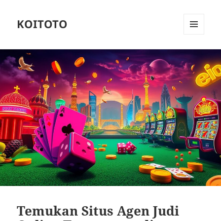
KOITOTO
MENU
AND
WIDGETS
Temukan Situs Agen Judi