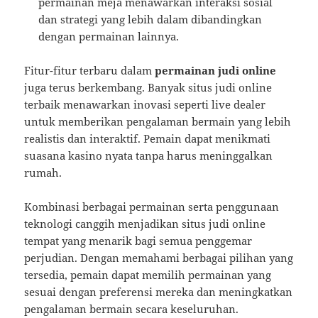
permainan meja menawarkan interaksi sosial
dan strategi yang lebih dalam dibandingkan
dengan permainan lainnya.
Fitur-fitur terbaru dalam
permainan judi online
juga terus berkembang. Banyak situs judi online
terbaik menawarkan inovasi seperti live dealer
untuk memberikan pengalaman bermain yang lebih
realistis dan interaktif. Pemain dapat menikmati
suasana kasino nyata tanpa harus meninggalkan
rumah.
Kombinasi berbagai permainan serta penggunaan
teknologi canggih menjadikan situs judi online
tempat yang menarik bagi semua penggemar
perjudian. Dengan memahami berbagai pilihan yang
tersedia, pemain dapat memilih permainan yang
sesuai dengan preferensi mereka dan meningkatkan
pengalaman bermain secara keseluruhan.